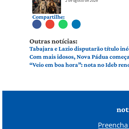
2 de agosto de 2026
Compartilhe:
Outras notícias:
Tabajara e Lazio disputarão título in
Com mais idosos, Nova Pádua começa 
“Veio em boa hora”: nota no Ideb ren
not
Preencha 