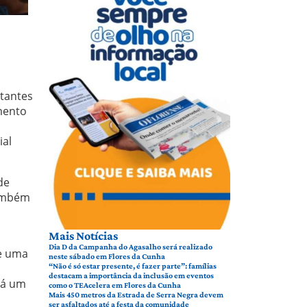
itantes
mento
ial
de
também
Mais Notícias
Dia D da Campanha do Agasalho será realizado
 e uma
neste sábado em Flores da Cunha
“Não é só estar presente, é fazer parte”: famílias
destacam a importância da inclusão em eventos
rá um
como o TEAcelera em Flores da Cunha
Mais 450 metros da Estrada de Serra Negra devem
ser asfaltados até a festa da comunidade