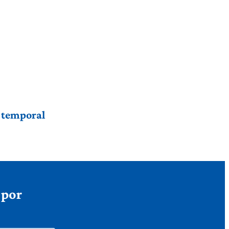
r temporal
 por