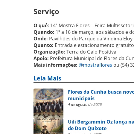
Serviço
O quê:
14ª Mostra Flores – Feira Multissetor
Quando:
1º a 16 de março, aos sábados e d
Onde:
Pavilhões do Parque da Vindima Eloy 
Quanto:
Entrada e estacionamento gratuito
Organização:
Terra do Galo Positiva
Apoio:
Prefeitura Municipal de Flores da Cu
Mais informações:
@mostraflores
ou (54) 3
Leia Mais
Flores da Cunha busca novo
municipais
4 de agosto de 2026
Uili Bergammín Oz lança na
de Dom Quixote