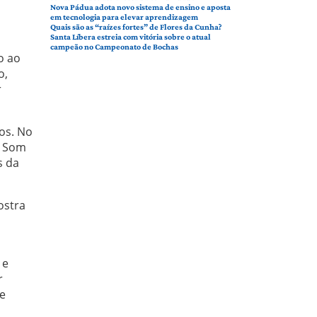
Nova Pádua adota novo sistema de ensino e aposta
em tecnologia para elevar aprendizagem
Quais são as “raízes fortes” de Flores da Cunha?
Santa Líbera estreia com vitória sobre o atual
campeão no Campeonato de Bochas
o ao
o,
r
os. No
o Som
s da
ostra
 e
r
 e