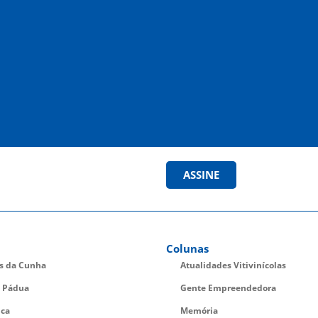
ASSINE
Colunas
es da Cunha
Atualidades Vitivinícolas
 Pádua
Gente Empreendedora
ica
Memória