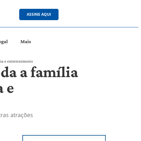
ASSINE AQUI
egal
Mais
mia e entretenimento
da a família
 e
tras atrações