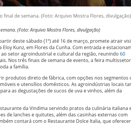
ro final de semana. (Foto: Arquivo Mostra Flores, divulgação)
e semana. (Foto: Arquivo Mostra Flores, divulgação)
partir deste sábado (1º) até 16 de março, promete atrair vis
a Eloy Kunz, em Flores da Cunha. Com entrada e estaciona
 ao setor agroindustrial e cultural da região, reunindo
60
cais. Nos três finais de semana de evento, a feira multissetor
da a família.
irir produtos direto de fábrica, com opções nos segmentos 
 móveis e utensílios domésticos. As agroindústrias locais 
para as degustações de sucos de uva e vinhos, além da
staurante da Vindima servindo pratos da culinária italiana
s de lanches e quitutes, além das casinhas externas com
também contará com o Restaurante Dolce Italia, que oferece