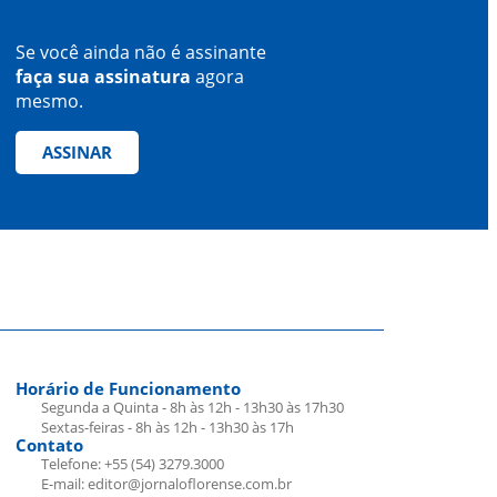
Se você ainda não é assinante
faça sua assinatura
agora
mesmo.
ASSINAR
Horário de Funcionamento
Segunda a Quinta - 8h às 12h - 13h30 às 17h30
Sextas-feiras - 8h às 12h - 13h30 às 17h
Contato
Telefone: +55 (54) 3279.3000
E-mail: editor@jornaloflorense.com.br