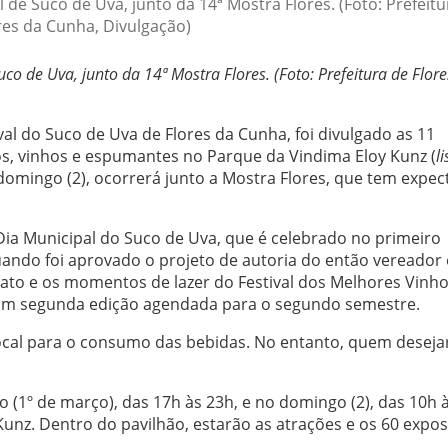
 de Suco de Uva, junto da 14ª Mostra Flores. (Foto: Prefeitu
res da Cunha, Divulgação)
co de Uva, junto da 14ª Mostra Flores. (Foto: Prefeitura de Flor
al do Suco de Uva de Flores da Cunha, foi divulgado as 11
os, vinhos e espumantes no Parque da Vindima Eloy Kunz (
li
 domingo (2), ocorrerá junto a Mostra Flores, que tem expec
 Dia Municipal do Suco de Uva, que é celebrado no primeiro
do foi aprovado o projeto de autoria do então vereador 
ormato e os momentos de lazer do Festival dos Melhores Vinho
m segunda edição agendada para o segundo semestre.
local para o consumo das bebidas. No entanto, quem deseja
 (1º de março), das 17h às 23h, e no domingo (2), das 10h 
unz. Dentro do pavilhão, estarão as atrações e os 60 expos