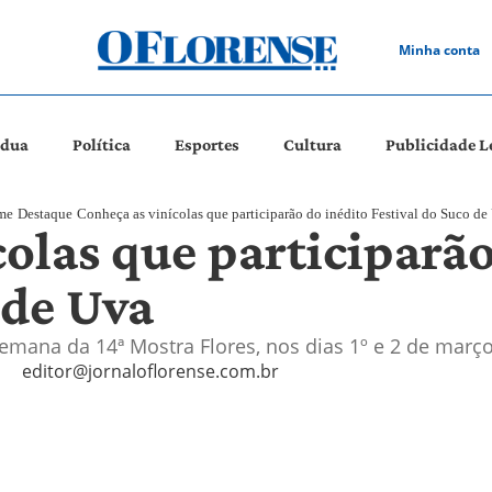
Minha conta
ádua
Política
Esportes
Cultura
Publicidade L
me
Destaque
Conheça as vinícolas que participarão do inédito Festival do Suco de
olas que participarão
 de Uva
semana da 14ª Mostra Flores, nos dias 1º e 2 de març
editor@jornaloflorense.com.br