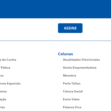
ASSINE
Colunas
es da Cunha
Atualidades Vitivinícolas
 Pádua
Gente Empreendedora
ica
Memória
rnos Especiais
Parla Talian
omia
Coluna Social
ação
Entre Vales
rtes
Palavra Viva