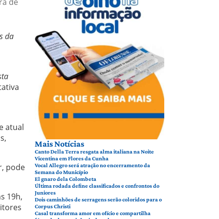
ra de
es da
sta
tativa
e atual
s,
Mais Notícias
Canto Della Terra resgata alma italiana na Noite
Vicentina em Flores da Cunha
r, pode
Vocal Allegro será atração no encerramento da
Semana do Município
El gnaro dela Colombeta
Última rodada define classificados e confrontos do
Juniores
às 19h,
Dois caminhões de serragens serão coloridos para o
itores
Corpus Christi
Casal transforma amor em ofício e compartilha