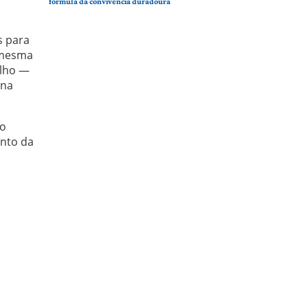
fórmula da convivência duradoura
s para
a mesma
ilho —
 na
ão
anto da