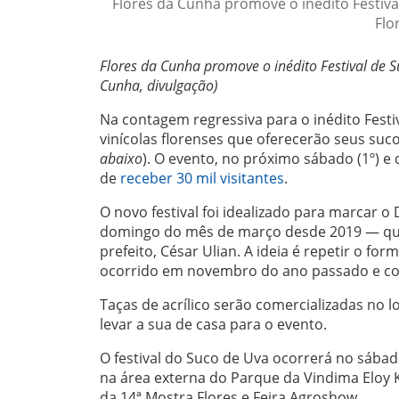
Flores da Cunha promove o inédito Festival
Flo
Flores da Cunha promove o inédito Festival de Su
Cunha, divulgação)
Na contagem regressiva para o inédito Festiv
vinícolas florenses que oferecerão seus suc
abaixo
). O evento, no próximo sábado (1º) e
de
receber 30 mil visitantes
.
O novo festival foi idealizado para marcar o
domingo do mês de março desde 2019 — quan
prefeito, César Ulian. A ideia é repetir o f
ocorrido em novembro do ano passado e co
Taças de acrílico serão comercializadas no 
levar a sua de casa para o evento.
O festival do Suco de Uva ocorrerá no sábado
na área externa do Parque da Vindima Eloy K
da 14ª Mostra Flores e Feira Agroshow.