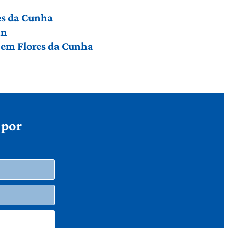
res da Cunha
an
a em Flores da Cunha
 por