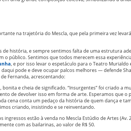
nte na trajetória do Mescla, que pela primeira vez levar
s de história, e sempre sentimos falta de uma estrutura a
m o público. Sentimos que todos merecem essa experiênci
Cunha
, e por isso levar o espetáculo para o Teatro Murialdo 
daqui pode e deve ocupar palcos melhores — defende Sha
o de Fernanda, acrescentando:
 bonita e cheia de significado. “Insurgentes” foi criado a mu
to de devolver isso em forma de arte. Esperamos que o p
 cada cena conta um pedaço da história de quem dança e t
imos criando, insistindo e se reinventando.
s ingressos estão à venda no Mescla Estúdio de Artes (Av. 
tamente com as bailarinas, ao valor de R$ 50.