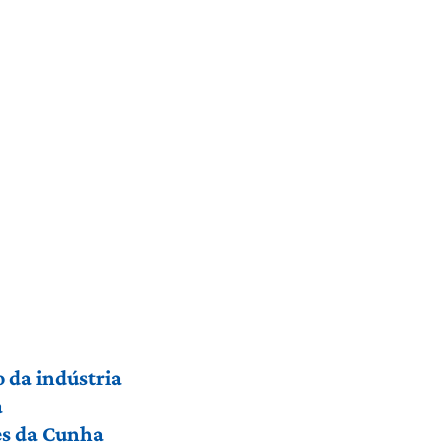
 da indústria
a
res da Cunha