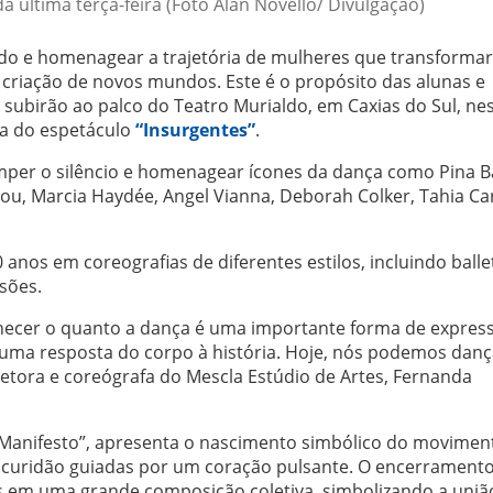
da última terça-feira (Foto Álan Novello/ Divulgação)
do e homenagear a trajetória de mulheres que transforma
 criação de novos mundos. Este é o propósito das alunas e
 subirão ao palco do Teatro Murialdo, em Caxias do Sul, ne
ca do espetáculo
“Insurgentes”
.
mper o silêncio e homenagear ícones da dança como Pina B
ou, Marcia Haydée, Angel Vianna, Deborah Colker, Tahia Ca
nos em coreografias de diferentes estilos, incluindo ballet,
sões.
hecer o quanto a dança é uma importante forma de expres
 uma resposta do corpo à história. Hoje, nós podemos danç
etora e coreógrafa do Mescla Estúdio de Artes, Fernanda
o Manifesto”, apresenta o nascimento simbólico do movimen
scuridão guiadas por um coração pulsante. O encerramento
s em uma grande composição coletiva, simbolizando a uniã