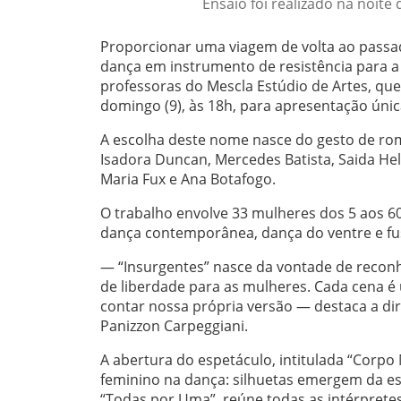
Ensaio foi realizado na noite 
Proporcionar uma viagem de volta ao passa
dança em instrumento de resistência para a
professoras do Mescla Estúdio de Artes, que
domingo (9), às 18h, para apresentação úni
A escolha deste nome nasce do gesto de ro
Isadora Duncan, Mercedes Batista, Saida Hel
Maria Fux e Ana Botafogo.
O trabalho envolve 33 mulheres dos 5 aos 60 a
dança contemporânea, dança do ventre e fu
— “Insurgentes” nasce da vontade de recon
de liberdade para as mulheres. Cada cena é
contar nossa própria versão — destaca a dir
Panizzon Carpeggiani.
A abertura do espetáculo, intitulada “Corp
feminino na dança: silhuetas emergem da e
“Todas por Uma”, reúne todas as intérprete