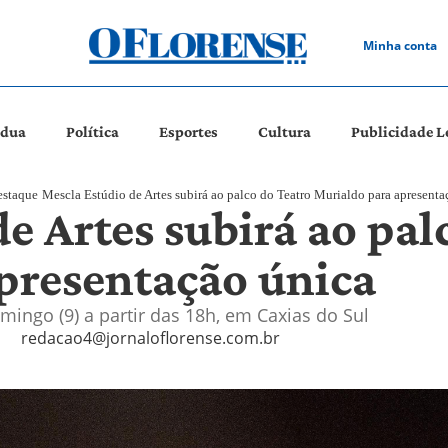
Minha conta
ádua
Política
Esportes
Cultura
Publicidade L
staque
Mescla Estúdio de Artes subirá ao palco do Teatro Murialdo para apresenta
e Artes subirá ao pal
presentação única
mingo (9) a partir das 18h, em Caxias do Sul
redacao4@jornaloflorense.com.br