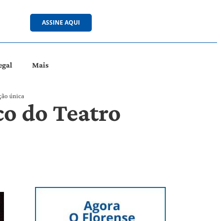
ASSINE AQUI
egal
Mais
ção única
co do Teatro