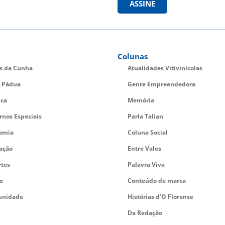
ASSINE
Colunas
es da Cunha
Atualidades Vitivinícolas
 Pádua
Gente Empreendedora
ica
Memória
rnos Especiais
Parla Talian
omia
Coluna Social
ação
Entre Vales
rtes
Palavra Viva
e
Conteúdo de marca
nidade
Histórias d’O Florense
Da Redação