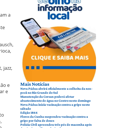
ram a
ste
ausch,
rioca,
 jazz,
Mais Notícias
são e
Nova Pádua abrirá oficialmente a colheita da noz-
ar e
pecã no Rio Grande do Sul
Manutenção da Corsan poderá afetar
abastecimento de água no Centro neste domingo
Nova Pádua inicia vacinação contra a gripe neste
sábado
Edição 1866
to
Flores da Cunha suspendeu vacinação contra a
,
gripe por falta de doses
Polícia Civil apreendeu três pés de maconha após
o