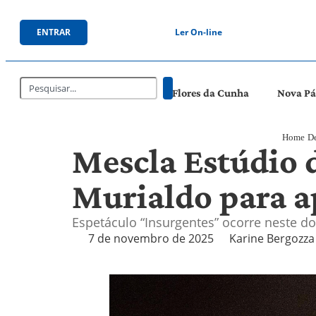
ENTRAR
Ler On-line
Flores da Cunha
Nova P
Home
De
Mescla Estúdio d
Murialdo para a
Espetáculo “Insurgentes” ocorre neste do
7 de novembro de 2025
Karine Bergozza