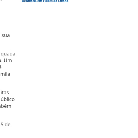
denúncia em Flores da Cunha
á sua
dequada
a. Um
é
mila
itas
úblico
ambém
25 de