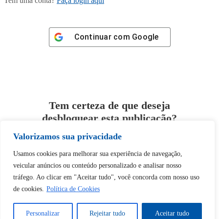
Tem uma conta?
Faça login aqui
Continuar com
Google
Tem certeza de que deseja
desbloquear esta publicação?
Valorizamos sua privacidade
Desbloquear esquerda : 0
Usamos cookies para melhorar sua experiência de navegação,
veicular anúncios ou conteúdo personalizado e analisar nosso
Sim
Não
tráfego. Ao clicar em "Aceitar tudo", você concorda com nosso uso
de cookies.
Política de Cookies
Personalizar
Rejeitar tudo
Aceitar tudo