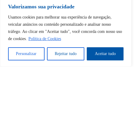
Valorizamos sua privacidade
Desbloquear esquerda : 0
Usamos cookies para melhorar sua experiência de navegação,
veicular anúncios ou conteúdo personalizado e analisar nosso
tráfego. Ao clicar em "Aceitar tudo", você concorda com nosso uso
Sim
Não
de cookies.
Política de Cookies
Personalizar
Rejeitar tudo
Aceitar tudo
Tem certeza de que deseja
cancelar a assinatura?
Sim
Não