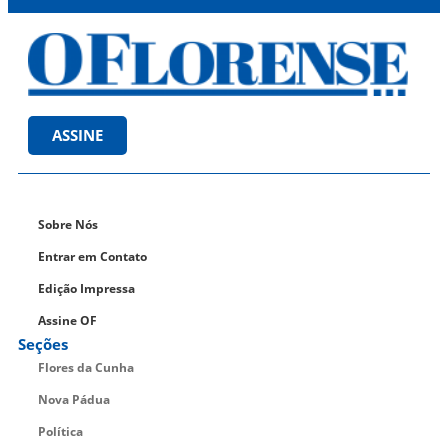
ASSINE
Sobre Nós
Entrar em Contato
Edição Impressa
Assine OF
Seções
Flores da Cunha
Nova Pádua
Política