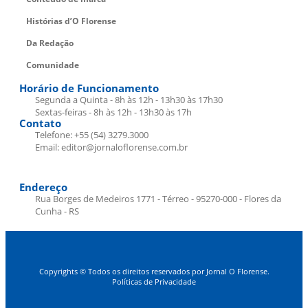
Histórias d’O Florense
Da Redação
Comunidade
Horário de Funcionamento
Segunda a Quinta - 8h às 12h - 13h30 às 17h30
Sextas-feiras - 8h às 12h - 13h30 às 17h
Contato
Telefone: +55 (54) 3279.3000
Email: editor@jornaloflorense.com.br
Endereço
Rua Borges de Medeiros 1771 - Térreo - 95270-000 - Flores da
Cunha - RS
Copyrights © Todos os direitos reservados por Jornal O Florense.
Políticas de Privacidade