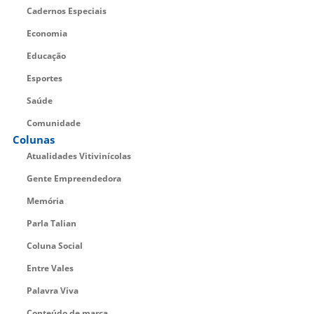
Cadernos Especiais
Economia
Educação
Esportes
Saúde
Comunidade
Colunas
Atualidades Vitivinícolas
Gente Empreendedora
Memória
Parla Talian
Coluna Social
Entre Vales
Palavra Viva
Conteúdo de marca