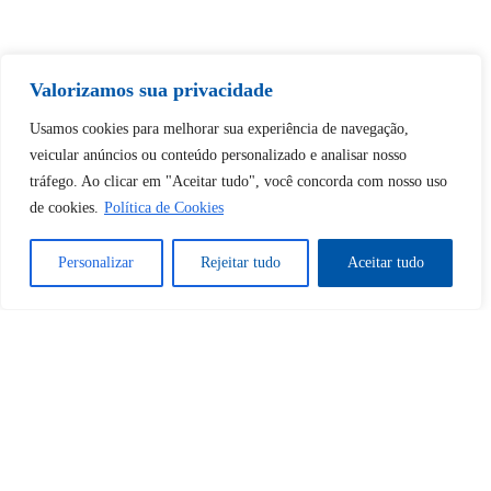
Tem certeza de que deseja
Valorizamos sua privacidade
desbloquear esta publicação?
Usamos cookies para melhorar sua experiência de navegação,
veicular anúncios ou conteúdo personalizado e analisar nosso
Desbloquear esquerda : 0
tráfego. Ao clicar em "Aceitar tudo", você concorda com nosso uso
de cookies.
Política de Cookies
Sim
Não
Personalizar
Rejeitar tudo
Aceitar tudo
Tem certeza de que deseja
cancelar a assinatura?