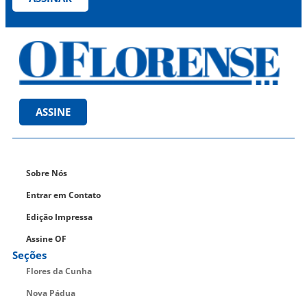
ASSINE
Sobre Nós
Entrar em Contato
Edição Impressa
Assine OF
Seções
Flores da Cunha
Nova Pádua