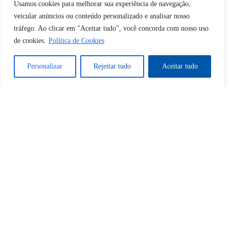
Usamos cookies para melhorar sua experiência de navegação,
desbloquear esta publicação?
veicular anúncios ou conteúdo personalizado e analisar nosso
tráfego. Ao clicar em "Aceitar tudo", você concorda com nosso uso
de cookies.
Política de Cookies
Desbloquear esquerda : 0
Personalizar
Rejeitar tudo
Aceitar tudo
Sim
Não
Tem certeza de que deseja
cancelar a assinatura?
Sim
Não