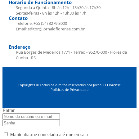
Horário de Funcionamento
Segunda a Quinta - 8h às 12h - 13h30 às 17h30
Sextas-feiras - 8h às 12h - 13h30 às 17h
Contato
Telefone: +55 (54) 3279.3000
Email: editor@jornaloflorense.com.br
Endereço
Rua Borges de Medeiros 1771 - Térreo - 95270-000 - Flores da
Cunha - RS
Copyrights © Todos os direitos reservados por Jornal O Florense.
Políticas de Privacidade
Entrar
Mantenha-me conectado até que eu saia