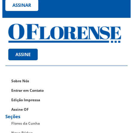
ASSINAR
ASSINE
Sobre Nós
Entrar em Contato
Edição Impressa
Assine OF
Seções
Flores da Cunha
Nova Pádua