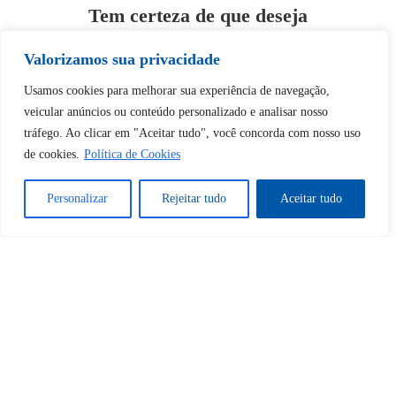
Tem certeza de que deseja
desbloquear esta publicação?
Valorizamos sua privacidade
Desbloquear esquerda : 0
Usamos cookies para melhorar sua experiência de navegação,
veicular anúncios ou conteúdo personalizado e analisar nosso
tráfego. Ao clicar em "Aceitar tudo", você concorda com nosso uso
Sim
Não
de cookies.
Política de Cookies
Personalizar
Rejeitar tudo
Aceitar tudo
Tem certeza de que deseja
cancelar a assinatura?
Sim
Não