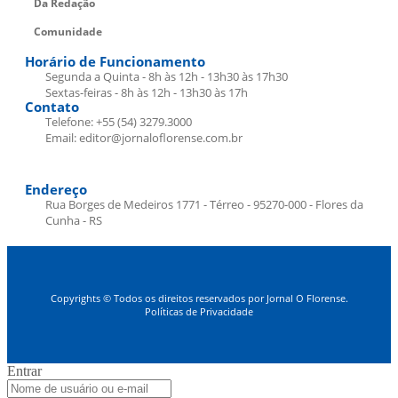
Da Redação
Comunidade
Horário de Funcionamento
Segunda a Quinta - 8h às 12h - 13h30 às 17h30
Sextas-feiras - 8h às 12h - 13h30 às 17h
Contato
Telefone: +55 (54) 3279.3000
Email: editor@jornaloflorense.com.br
Endereço
Rua Borges de Medeiros 1771 - Térreo - 95270-000 - Flores da
Cunha - RS
Copyrights © Todos os direitos reservados por Jornal O Florense.
Políticas de Privacidade
Entrar