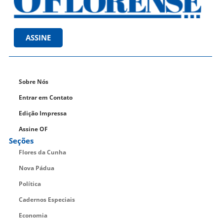
ASSINE
Sobre Nós
Entrar em Contato
Edição Impressa
Assine OF
Seções
Flores da Cunha
Nova Pádua
Política
Cadernos Especiais
Economia