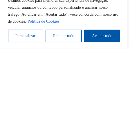
Usamos cookies para melhorar sua experiência de navegação,
veicular anúncios ou conteúdo personalizado e analisar nosso
tráfego. Ao clicar em "Aceitar tudo", você concorda com nosso uso
Sim
Não
de cookies.
Política de Cookies
Personalizar
Rejeitar tudo
Aceitar tudo
Tem certeza de que deseja
cancelar a assinatura?
Sim
Não