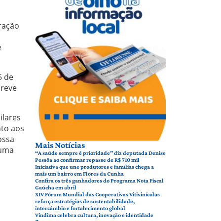
eração
e
5 de
breve
ilares
nto aos
ossa
Mais Notícias
 uma
“A saúde sempre é prioridade” diz deputada Denise
Pessôa ao confirmar repasse de R$ 710 mil
Iniciativa que une produtores e famílias chega a
mais um bairro em Flores da Cunha
Confira os três ganhadores do Programa Nota Fiscal
Gaúcha em abril
XIV Fórum Mundial das Cooperativas Vitivinícolas
reforça estratégias de sustentabilidade,
intercâmbio e fortalecimento global
Vindima celebra cultura, inovação e identidade