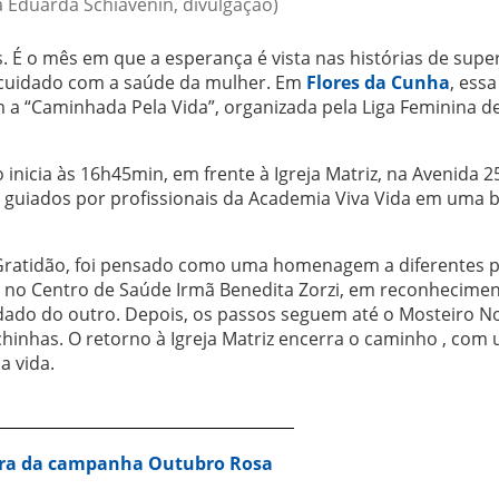
a Eduarda Schiavenin, divulgação)
. É o mês em que a esperança é vista nas histórias de sup
cuidado com a saúde da mulher. Em
Flores da Cunha
, essa
“Caminhada Pela Vida”, organizada pela Liga Feminina d
inicia às 16h45min, em frente à Igreja Matriz, na Avenida 2
rão guiados por profissionais da Academia Viva Vida em uma 
 Gratidão, foi pensado como uma homenagem a diferentes p
 no Centro de Saúde Irmã Benedita Zorzi, em reconhecime
idado do outro. Depois, os passos seguem até o Mosteiro N
chinhas. O retorno à Igreja Matriz encerra o caminho , com
a vida.
ura da campanha Outubro Rosa