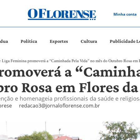
Minha conta
ádua
Política
Esportes
Cultura
Publicidade L
e
Liga Feminina promoverá a “Caminhada Pela Vida” no mês do Outubro Rosa em 
promoverá a “Caminha
ro Rosa em Flores d
enção e homenageia profissionais da saúde e religi
orese
redacao3@jornaloflorense.com.br