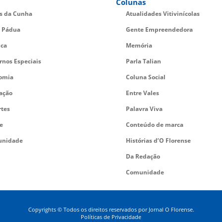
Colunas
es da Cunha
Atualidades Vitivinícolas
 Pádua
Gente Empreendedora
ica
Memória
rnos Especiais
Parla Talian
omia
Coluna Social
ação
Entre Vales
rtes
Palavra Viva
e
Conteúdo de marca
nidade
Histórias d’O Florense
Da Redação
Comunidade
Copyrights © Todos os direitos reservados por Jornal O Florense.
Políticas de Privacidade