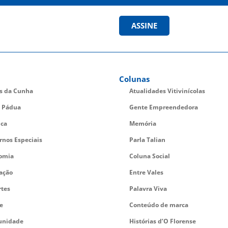
ASSINE
Colunas
es da Cunha
Atualidades Vitivinícolas
 Pádua
Gente Empreendedora
ica
Memória
rnos Especiais
Parla Talian
omia
Coluna Social
ação
Entre Vales
rtes
Palavra Viva
e
Conteúdo de marca
nidade
Histórias d’O Florense