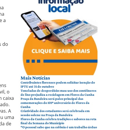
na
ma
e a
s do
Mais Notícias
Contribuintes florenses podem solicitar isenção do
ens
IPTU até 31 de outubro
il, o
Toneladas de desperdício: mau uso dos contêineres
de lixo prejudica a reciclagem em Flores da Cunha
m caixa
Praça da Bandeira será palco principal das
comemorações do 101º aniversário de Flores da
tado.
Cunha
vas. A
Criatividade dos estudantes será celebrada em
sessão solene na Praça da Bandeira
rou uma
Flores da Cunha celebra tradições e sabores na reta
da de
final da Semana do Município
“O pessoal sabe que na colônia é um trabalho árduo