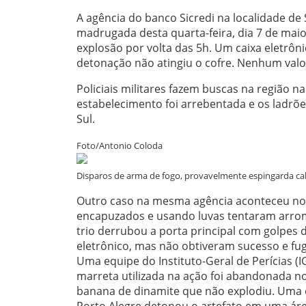
A agência do banco Sicredi na localidade de
madrugada desta quarta-feira, dia 7 de mai
explosão por volta das 5h. Um caixa eletrôn
detonação não atingiu o cofre. Nenhum valor
Policiais militares fazem buscas na região na
estabelecimento foi arrebentada e os ladrõe
Sul.
Foto/Antonio Coloda
Disparos de arma de fogo, provavelmente espingarda calib
Outro caso na mesma agência aconteceu no 
encapuzados e usando luvas tentaram arromba
trio derrubou a porta principal com golpes 
eletrônico, mas não obtiveram sucesso e fu
Uma equipe do Instituto-Geral de Perícias (I
marreta utilizada na ação foi abandonada no
banana de dinamite que não explodiu. Uma e
Porto Alegre detonou o artefato em uma áre