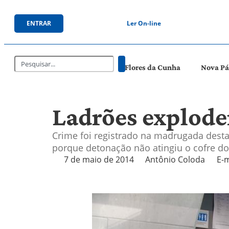
ENTRAR
Ler On-line
Flores da Cunha
Nova P
Ladrões explode
Crime foi registrado na madrugada desta
porque detonação não atingiu o cofre d
7 de maio de 2014
Antônio Coloda
E-m