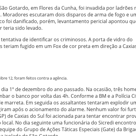
 São Gotardo, em Flores da Cunha, foi invadida por ladrões 
o. Moradores escutaram dois disparos de arma de fogo e u
ico foi danificado, porém, levantamento pericial apontou qu
 teria sido levado.
 tentativa de identificar os criminosos. A porta de vidro do
s teriam fugido em um Fox de cor preta em direção a Caxia
re 12, foram feitos contra a agência.
dia 1º de dezembro do ano passado. Na ocasião, três hom
r o banco por volta das 4h. Conforme a BM e a Polícia Civ
de marreta. Em seguida os assaltantes tentaram explodir u
giram após o acionamento do alarme. Nenhum valor foi fur
GP) de Caxias do Sul foi acionada para tentar encontrar pro
 local. No dia seguinte uma funcionária do Sicredi encont
quipe do Grupo de Ações Táticas Especiais (Gate) da Briga
a isolada de São Gotardo.