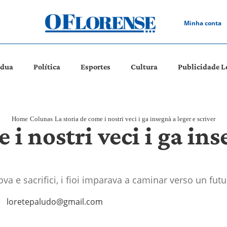
Minha conta
ádua
Política
Esportes
Cultura
Publicidade L
Home
Colunas
La storia de come i nostri veci i ga insegnà a leger e scriver
 i nostri veci i ga ins
iova e sacrifici, i fioi imparava a caminar verso un fut
loretepaludo@gmail.com