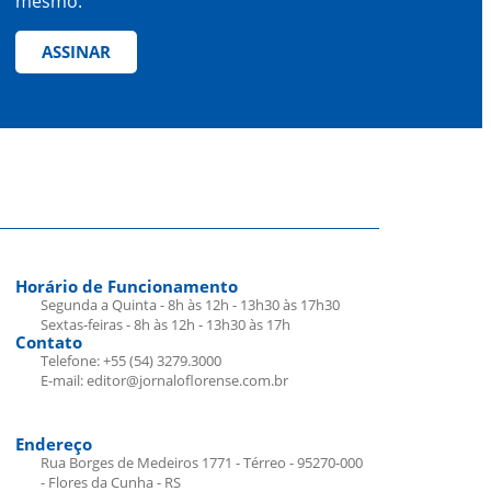
mesmo.
ASSINAR
Horário de Funcionamento
Segunda a Quinta - 8h às 12h - 13h30 às 17h30
Sextas-feiras - 8h às 12h - 13h30 às 17h
Contato
Telefone: +55 (54) 3279.3000
E-mail: editor@jornaloflorense.com.br
Endereço
Rua Borges de Medeiros 1771 - Térreo - 95270-000
- Flores da Cunha - RS