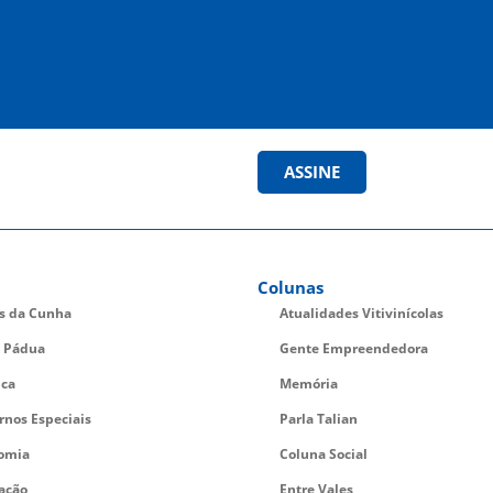
ASSINE
Colunas
es da Cunha
Atualidades Vitivinícolas
 Pádua
Gente Empreendedora
ica
Memória
rnos Especiais
Parla Talian
omia
Coluna Social
ação
Entre Vales