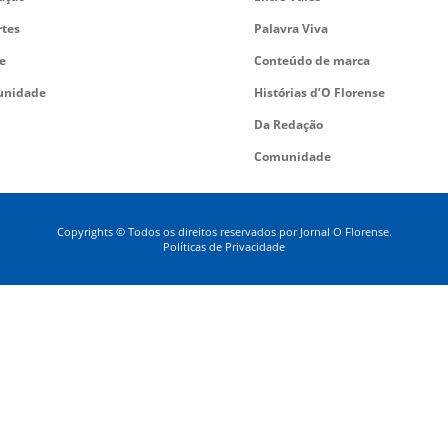
rtes
Palavra Viva
e
Conteúdo de marca
nidade
Histórias d’O Florense
Da Redação
Comunidade
Copyrights © Todos os direitos reservados por Jornal O Florense.
Políticas de Privacidade