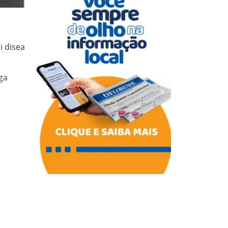
i disea
 ga