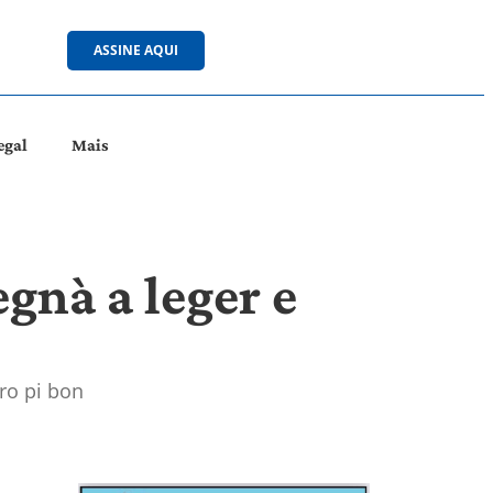
ASSINE AQUI
egal
Mais
egnà a leger e
uro pi bon