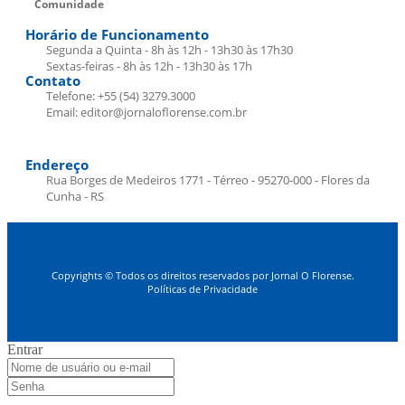
Comunidade
Horário de Funcionamento
Segunda a Quinta - 8h às 12h - 13h30 às 17h30
Sextas-feiras - 8h às 12h - 13h30 às 17h
Contato
Telefone: +55 (54) 3279.3000
Email: editor@jornaloflorense.com.br
Endereço
Rua Borges de Medeiros 1771 - Térreo - 95270-000 - Flores da
Cunha - RS
Copyrights © Todos os direitos reservados por Jornal O Florense.
Políticas de Privacidade
Entrar