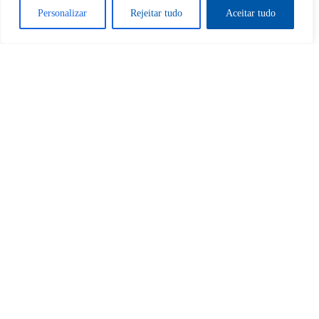
Personalizar
Rejeitar tudo
Aceitar tudo
Sim
Não
Tem certeza de que deseja
cancelar a assinatura?
Sim
Não
Home