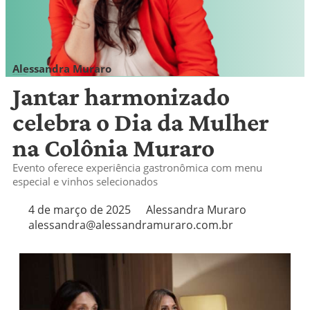
Alessandra Muraro
alessandra@alessandramuraro.com.br
Jantar harmonizado
celebra o Dia da Mulher
na Colônia Muraro
Evento oferece experiência gastronômica com menu
especial e vinhos selecionados
4 de março de 2025
Alessandra Muraro
alessandra@alessandramuraro.com.br