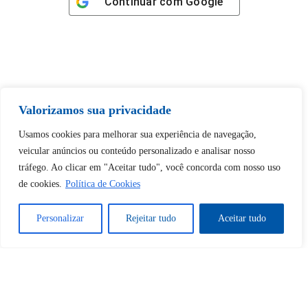
Continuar com
Google
Tem certeza de que deseja
Valorizamos sua privacidade
desbloquear esta publicação?
Usamos cookies para melhorar sua experiência de navegação,
veicular anúncios ou conteúdo personalizado e analisar nosso
Desbloquear esquerda : 0
tráfego. Ao clicar em "Aceitar tudo", você concorda com nosso uso
de cookies.
Política de Cookies
Sim
Não
Personalizar
Rejeitar tudo
Aceitar tudo