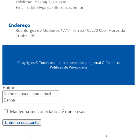
Telefone: +55 (54) 3279.3000
Email: editor@jornaloflorense.com.br
Endereço
Rua Borges de Medeiros 1771 - Térreo - 95270-000 - Flores da
Cunha - RS
Copyrights © Todos os direitos reservados por Jornal O Florense.
Políticas de Privacidade
Entrar
Mantenha-me conectado até que eu saia