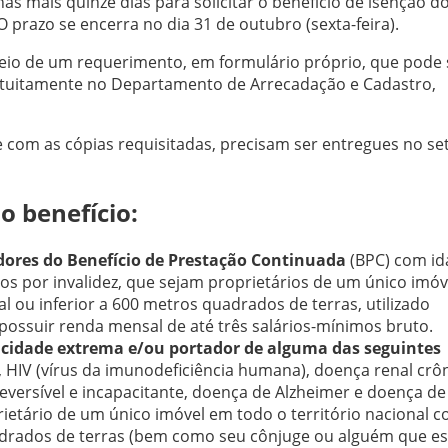
s mais quinze dias para solicitar o benefício de isenção d
O prazo se encerra no dia 31 de outubro (sexta-feira).
 meio de um requerimento, em formulário próprio, que pode 
atuitamente no Departamento de Arrecadação e Cadastro,
com as cópias requisitadas, precisam ser entregues no se
o benefício:
dores do Benefício de Prestação Continuada
(BPC) com id
os por invalidez, que sejam proprietários de um único imó
al ou inferior a 600 metros quadrados de terras, utilizado
possuir renda mensal de até três salários-mínimos bruto.
acidade extrema e/ou portador de alguma das seguintes
), HIV (vírus da imunodeficiência humana), doença renal crô
reversível e incapacitante, doença de Alzheimer e doença de
rietário de um único imóvel em todo o território nacional 
uadrados de terras (bem como seu cônjuge ou alguém que es