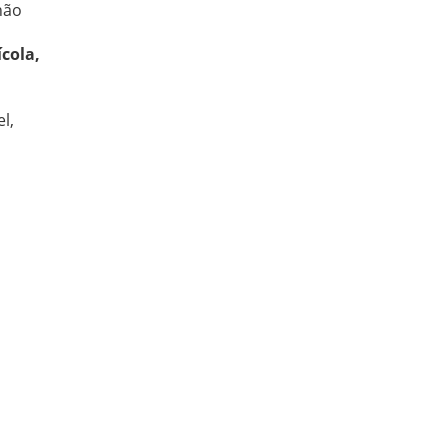
não
cola,
l,