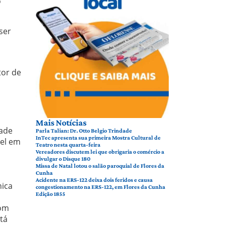
o
ser
tor de
Mais Notícias
ade
Parla Talian: Dr. Otto Belgio Trindade
InTec apresenta sua primeira Mostra Cultural de
vel em
Teatro nesta quarta-feira
Vereadores discutem lei que obrigaria o comércio a
divulgar o Disque 180
Missa de Natal lotou o salão paroquial de Flores da
Cunha
Acidente na ERS-122 deixa dois feridos e causa
nica
congestionamento na ERS-122, em Flores da Cunha
Edição 1855
com
tá