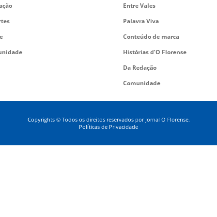
ação
Entre Vales
rtes
Palavra Viva
e
Conteúdo de marca
nidade
Histórias d’O Florense
Da Redação
Comunidade
Copyrights © Todos os direitos reservados por Jornal O Florense.
Políticas de Privacidade