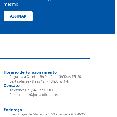
mesmo.
ASSINAR
Horário de Funcionamento
Segunda a Quinta - 8h às 12h - 13h30 às 17h30
Sextas-feiras - 8h às 12h - 13h30 às 17h
Contato
Telefone: +55 (54) 3279.3000
E-mail: editor@jornaloflorense.com.br
Endereço
Rua Borges de Medeiros 1771 - Térreo - 95270-000