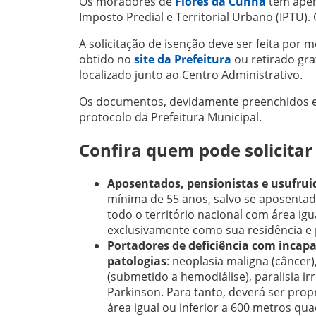
Os moradores de
Flores da Cunha
têm apena
Imposto Predial e Territorial Urbano (IPTU). 
A solicitação de isenção deve ser feita por
obtido no
site da Prefeitura
ou retirado gr
localizado junto ao Centro Administrativo.
Os documentos, devidamente preenchidos e 
protocolo da Prefeitura Municipal.
Confira quem pode solicitar 
Aposentados, pensionistas e usufrui
mínima de 55 anos, salvo se aposentad
todo o território nacional com área igu
exclusivamente como sua residência e 
Portadores de deficiência com incap
patologias
: neoplasia maligna (câncer
(submetido a hemodiálise), paralisia ir
Parkinson. Para tanto, deverá ser prop
área igual ou inferior a 600 metros q