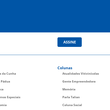
ASSINE
Colunas
es da Cunha
Atualidades Vitivinícolas
 Pádua
Gente Empreendedora
ica
Memória
rnos Especiais
Parla Talian
omia
Coluna Social