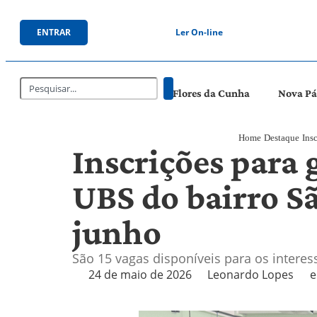
ENTRAR
Ler On-line
Flores da Cunha
Nova P
Home
Destaque
Ins
Inscrições para
UBS do bairro Sã
junho
São 15 vagas disponíveis para os intere
24 de maio de 2026
Leonardo Lopes
e