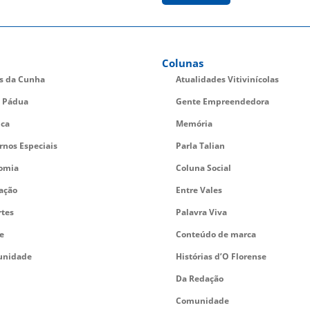
Colunas
es da Cunha
Atualidades Vitivinícolas
 Pádua
Gente Empreendedora
ica
Memória
rnos Especiais
Parla Talian
omia
Coluna Social
ação
Entre Vales
rtes
Palavra Viva
e
Conteúdo de marca
nidade
Histórias d’O Florense
Da Redação
Comunidade