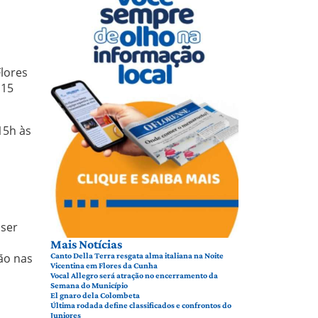
Flores
 15
15h às
 ser
Mais Notícias
ão nas
Canto Della Terra resgata alma italiana na Noite
Vicentina em Flores da Cunha
Vocal Allegro será atração no encerramento da
Semana do Município
El gnaro dela Colombeta
Última rodada define classificados e confrontos do
Juniores