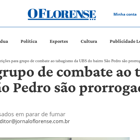
Minha conta
ádua
Política
Esportes
Cultura
Publicidade L
crições para grupo de combate ao tabagismo da UBS do bairro São Pedro são prorrog
 grupo de combate ao
o Pedro são prorrogad
ssados em parar de fumar
ditor@jornaloflorense.com.br