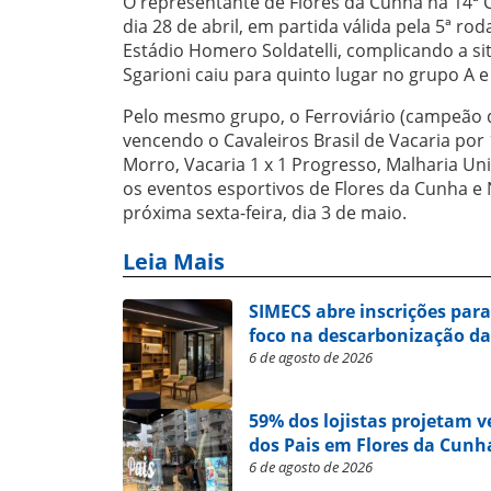
O representante de Flores da Cunha na 14ª
dia 28 de abril, em partida válida pela 5ª ro
Estádio Homero Soldatelli, complicando a si
Sgarioni caiu para quinto lugar no grupo A 
Pelo mesmo grupo, o Ferroviário (campeão 
vencendo o Cavaleiros Brasil de Vacaria por
Morro, Vacaria 1 x 1 Progresso, Malharia Univ
os eventos esportivos de Flores da Cunha e
próxima sexta-feira, dia 3 de maio.
Leia Mais
SIMECS abre inscrições par
foco na descarbonização da
6 de agosto de 2026
59% dos lojistas projetam 
dos Pais em Flores da Cunh
6 de agosto de 2026