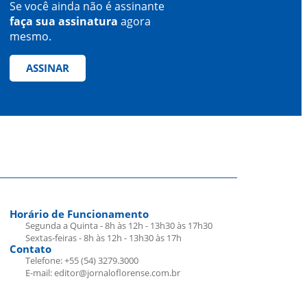
Se você ainda não é assinante
faça sua assinatura
agora
mesmo.
ASSINAR
Horário de Funcionamento
Segunda a Quinta - 8h às 12h - 13h30 às 17h30
Sextas-feiras - 8h às 12h - 13h30 às 17h
Contato
Telefone: +55 (54) 3279.3000
E-mail: editor@jornaloflorense.com.br