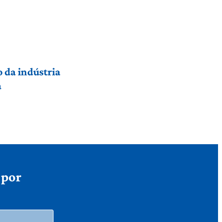
 da indústria
a
 por