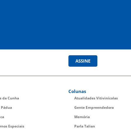
ASSINE
Colunas
es da Cunha
Atualidades Vitivinícolas
 Pádua
Gente Empreendedora
ica
Memória
rnos Especiais
Parla Talian