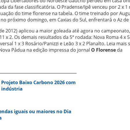
 Copa Libertadores do Nordeste Gaúcho perdeu em casa on
dada da fase classificatória. O Pradense/Ipê venceu por 2 x 1
tuação do time florense na tabela. O time treinado por Aug
e no próximo domingo, em Caxias do Sul, enfrentará o Az de
de 2012) aplicou a maior goleada até agora no campeonato
 11 x 2. Os demais resultados da 5ª rodada: Nova Roma 4 x 5
ersal 1 x 3 Rosário/Panizzi e Leão 3 x 2 Planalto. Leia mais
 Nova Pádua na edição impressa do jornal
O Florense
da
a Projeto Baixo Carbono 2026 com
 indústria
vendas iguais ou maiores no Dia
a