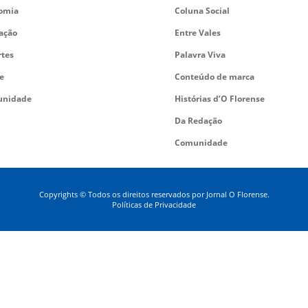
omia
Coluna Social
ação
Entre Vales
rtes
Palavra Viva
e
Conteúdo de marca
nidade
Histórias d’O Florense
Da Redação
Comunidade
Copyrights © Todos os direitos reservados por Jornal O Florense.
Políticas de Privacidade