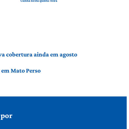
Cunha nesta quinta-feira
va cobertura ainda em agosto
l em Mato Perso
 por