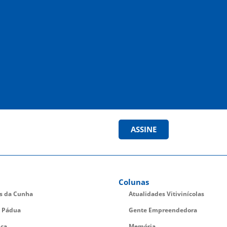
ASSINE
Colunas
es da Cunha
Atualidades Vitivinícolas
 Pádua
Gente Empreendedora
ica
Memória