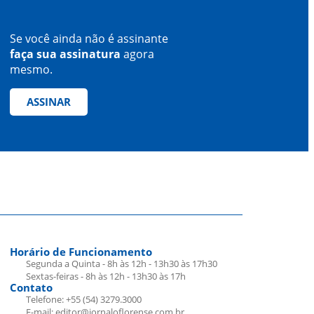
Se você ainda não é assinante
faça sua assinatura
agora
mesmo.
ASSINAR
Horário de Funcionamento
Segunda a Quinta - 8h às 12h - 13h30 às 17h30
Sextas-feiras - 8h às 12h - 13h30 às 17h
Contato
Telefone: +55 (54) 3279.3000
E-mail: editor@jornaloflorense.com.br