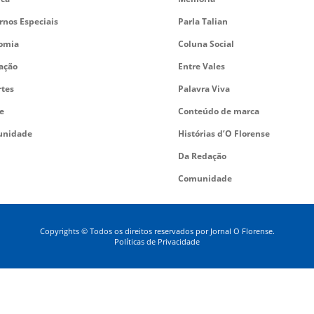
rnos Especiais
Parla Talian
omia
Coluna Social
ação
Entre Vales
rtes
Palavra Viva
e
Conteúdo de marca
nidade
Histórias d’O Florense
Da Redação
Comunidade
Copyrights © Todos os direitos reservados por Jornal O Florense.
Políticas de Privacidade