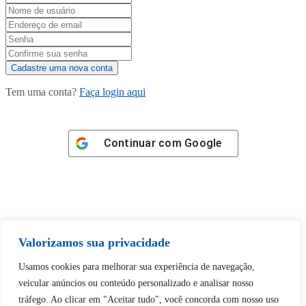
Tem uma conta?
Faça login aqui
Continuar com
Google
Tem certeza de que deseja
Valorizamos sua privacidade
desbloquear esta publicação?
Usamos cookies para melhorar sua experiência de navegação,
veicular anúncios ou conteúdo personalizado e analisar nosso
Desbloquear esquerda : 0
tráfego. Ao clicar em "Aceitar tudo", você concorda com nosso uso