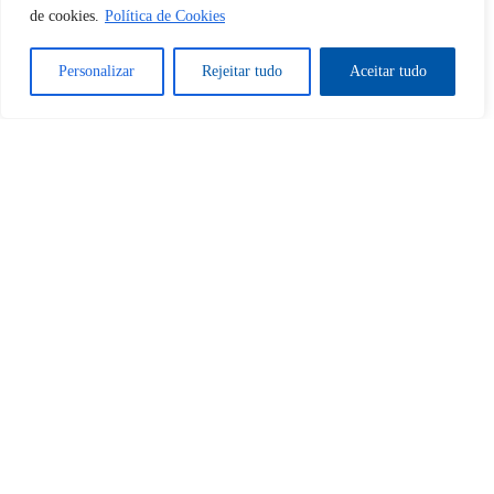
de cookies.
Política de Cookies
Sim
Não
Personalizar
Rejeitar tudo
Aceitar tudo
Tem certeza de que deseja
cancelar a assinatura?
Sim
Não