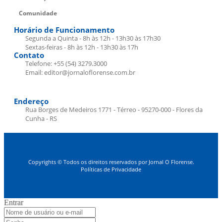
Comunidade
Horário de Funcionamento
Segunda a Quinta - 8h às 12h - 13h30 às 17h30
Sextas-feiras - 8h às 12h - 13h30 às 17h
Contato
Telefone: +55 (54) 3279.3000
Email: editor@jornaloflorense.com.br
Endereço
Rua Borges de Medeiros 1771 - Térreo - 95270-000 - Flores da
Cunha - RS
Copyrights © Todos os direitos reservados por Jornal O Florense.
Políticas de Privacidade
Entrar