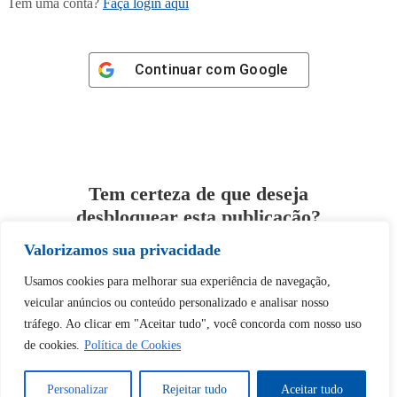
Tem uma conta?
Faça login aqui
Continuar com
Google
Tem certeza de que deseja
desbloquear esta publicação?
Valorizamos sua privacidade
Desbloquear esquerda : 0
Usamos cookies para melhorar sua experiência de navegação,
veicular anúncios ou conteúdo personalizado e analisar nosso
Sim
Não
tráfego. Ao clicar em "Aceitar tudo", você concorda com nosso uso
de cookies.
Política de Cookies
Personalizar
Rejeitar tudo
Aceitar tudo