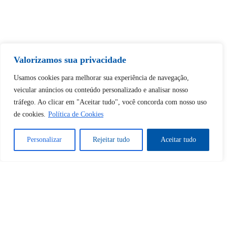
Tem certeza de que deseja
Valorizamos sua privacidade
desbloquear esta publicação?
Usamos cookies para melhorar sua experiência de navegação,
veicular anúncios ou conteúdo personalizado e analisar nosso
Desbloquear esquerda : 0
tráfego. Ao clicar em "Aceitar tudo", você concorda com nosso uso
de cookies.
Política de Cookies
Sim
Não
Personalizar
Rejeitar tudo
Aceitar tudo
Tem certeza de que deseja