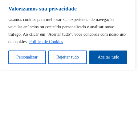
Tem certeza de que deseja
desbloquear esta publicação?
Valorizamos sua privacidade
Usamos cookies para melhorar sua experiência de navegação,
Desbloquear esquerda : 0
veicular anúncios ou conteúdo personalizado e analisar nosso
tráfego. Ao clicar em "Aceitar tudo", você concorda com nosso uso
de cookies.
Política de Cookies
Sim
Não
Personalizar
Rejeitar tudo
Aceitar tudo
Tem certeza de que deseja
cancelar a assinatura?
Sim
Não