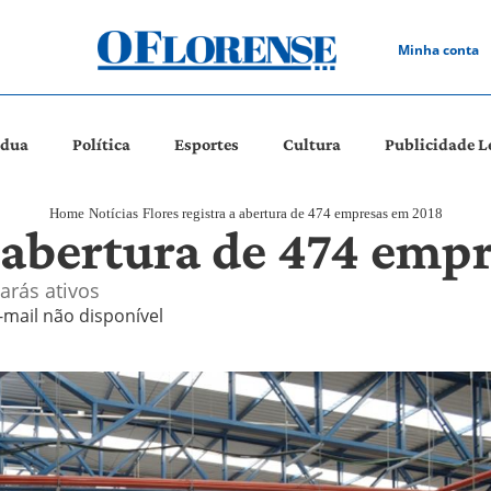
Minha conta
ádua
Política
Esportes
Cultura
Publicidade L
Home
Notícias
Flores registra a abertura de 474 empresas em 2018
a abertura de 474 emp
arás ativos
-mail não disponível