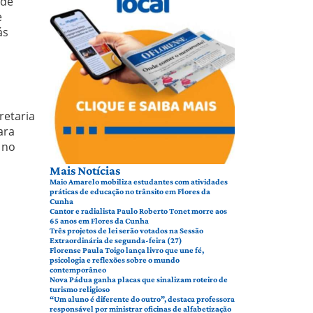
 de
e
ás
retaria
ara
 no
Mais Notícias
Maio Amarelo mobiliza estudantes com atividades
práticas de educação no trânsito em Flores da
Cunha
Cantor e radialista Paulo Roberto Tonet morre aos
65 anos em Flores da Cunha
Três projetos de lei serão votados na Sessão
Extraordinária de segunda-feira (27)
Florense Paula Toigo lança livro que une fé,
psicologia e reflexões sobre o mundo
contemporâneo
Nova Pádua ganha placas que sinalizam roteiro de
turismo religioso
“Um aluno é diferente do outro”, destaca professora
responsável por ministrar oficinas de alfabetização