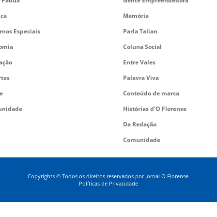
 Pádua
Gente Empreendedora
ica
Memória
rnos Especiais
Parla Talian
omia
Coluna Social
ação
Entre Vales
rtes
Palavra Viva
e
Conteúdo de marca
nidade
Histórias d’O Florense
Da Redação
Comunidade
Copyrights © Todos os direitos reservados por Jornal O Florense.
Políticas de Privacidade