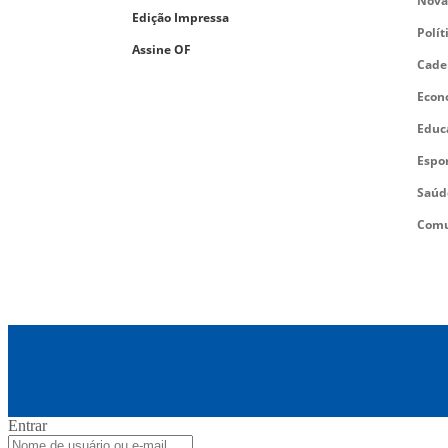
Nova
Edição Impressa
Polít
Assine OF
Cade
Econ
Educ
Espo
Saúd
Comu
Entrar