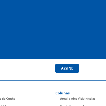
ASSINE
Colunas
es da Cunha
Atualidades Vitivinícolas