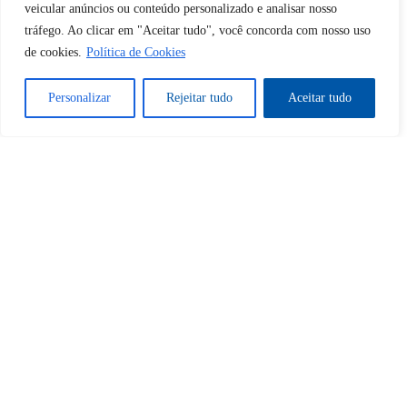
veicular anúncios ou conteúdo personalizado e analisar nosso
Desbloquear esquerda : 0
tráfego. Ao clicar em "Aceitar tudo", você concorda com nosso uso
de cookies.
Política de Cookies
Sim
Não
Personalizar
Rejeitar tudo
Aceitar tudo
Tem certeza de que deseja
cancelar a assinatura?
Sim
Não