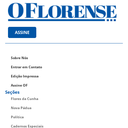
ASSINE
Sobre Nós
Entrar em Contato
Edição Impressa
Assine OF
Seções
Flores da Cunha
Nova Pádua
Política
Cadernos Especiais