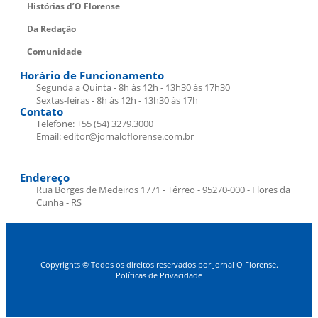
Histórias d’O Florense
Da Redação
Comunidade
Horário de Funcionamento
Segunda a Quinta - 8h às 12h - 13h30 às 17h30
Sextas-feiras - 8h às 12h - 13h30 às 17h
Contato
Telefone: +55 (54) 3279.3000
Email: editor@jornaloflorense.com.br
Endereço
Rua Borges de Medeiros 1771 - Térreo - 95270-000 - Flores da
Cunha - RS
Copyrights © Todos os direitos reservados por Jornal O Florense.
Políticas de Privacidade