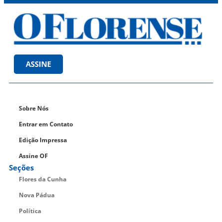
ASSINE
Sobre Nós
Entrar em Contato
Edição Impressa
Assine OF
Seções
Flores da Cunha
Nova Pádua
Política