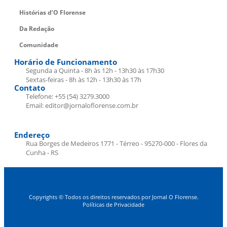
Histórias d’O Florense
Da Redação
Comunidade
Horário de Funcionamento
Segunda a Quinta - 8h às 12h - 13h30 às 17h30
Sextas-feiras - 8h às 12h - 13h30 às 17h
Contato
Telefone: +55 (54) 3279.3000
Email: editor@jornaloflorense.com.br
Endereço
Rua Borges de Medeiros 1771 - Térreo - 95270-000 - Flores da
Cunha - RS
Copyrights © Todos os direitos reservados por Jornal O Florense.
Políticas de Privacidade