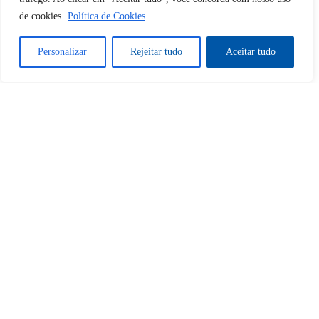
de cookies.
Política de Cookies
Desbloquear esquerda : 0
Personalizar
Rejeitar tudo
Aceitar tudo
Sim
Não
Tem certeza de que deseja
cancelar a assinatura?
Sim
Não