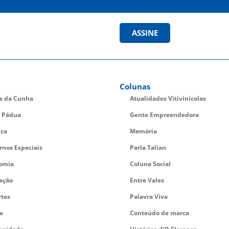
ASSINE
Colunas
es da Cunha
Atualidades Vitivinícolas
 Pádua
Gente Empreendedora
ica
Memória
rnos Especiais
Parla Talian
omia
Coluna Social
ação
Entre Vales
rtes
Palavra Viva
e
Conteúdo de marca