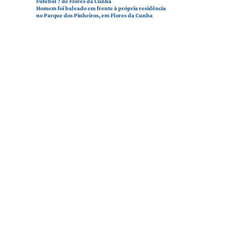
Futebol 7 de Flores da Cunha
Homem foi baleado em frente à própria residência
no Parque dos Pinheiros, em Flores da Cunha