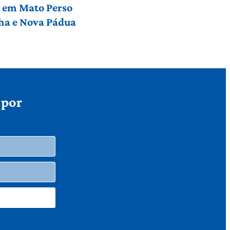
l em Mato Perso
nha e Nova Pádua
 por