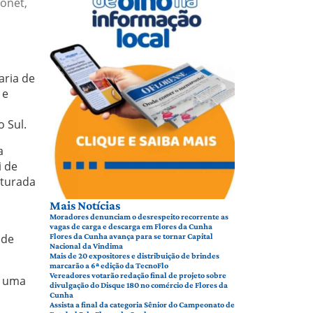
onet,
aria de
 e
o Sul.
a
i de
uturada
Mais Notícias
Moradores denunciam o desrespeito recorrente as
vagas de carga e descarga em Flores da Cunha
 de
Flores da Cunha avança para se tornar Capital
Nacional da Vindima
Mais de 20 expositores e distribuição de brindes
marcarão a 6ª edição da TecnoFlo
Vereadores votarão redação final de projeto sobre
o uma
divulgação do Disque 180 no comércio de Flores da
Cunha
Assista a final da categoria Sênior do Campeonato de