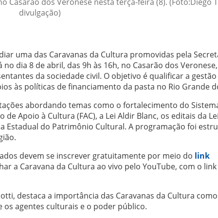
 Casarão dos Veronese nesta terça-feira (8). (Foto:Diego T
divulgação)
diar uma das Caravanas da Cultura promovidas pela Secret
 no dia 8 de abril, das 9h às 16h, no Casarão dos Veronese,
entantes da sociedade civil. O objetivo é qualificar a gestão
pios às políticas de financiamento da pasta no Rio Grande d
citações abordando temas como o fortalecimento do Sistem
de Apoio à Cultura (FAC), a Lei Aldir Blanc, os editais da Le
 Dia Estadual do Patrimônio Cultural. A programação foi estr
gião.
ssados devem se inscrever gratuitamente por meio do
link
r a Caravana da Cultura ao vivo pelo YouTube, com o link
 Dotti, destaca a importância das Caravanas da Cultura com
 os agentes culturais e o poder público.