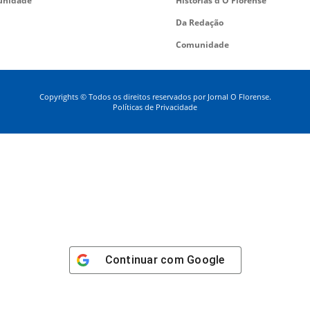
nidade
Histórias d’O Florense
Da Redação
Comunidade
Copyrights © Todos os direitos reservados por Jornal O Florense.
Políticas de Privacidade
Continuar com
Google