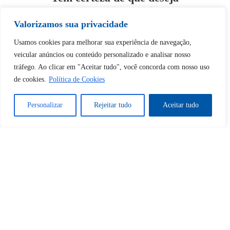
desbloquear esta publicação?
Valorizamos sua privacidade
Desbloquear esquerda : 0
Usamos cookies para melhorar sua experiência de navegação,
veicular anúncios ou conteúdo personalizado e analisar nosso
tráfego. Ao clicar em "Aceitar tudo", você concorda com nosso uso
Sim
Não
de cookies.
Política de Cookies
Personalizar
Rejeitar tudo
Aceitar tudo
Tem certeza de que deseja
cancelar a assinatura?
Sim
Não