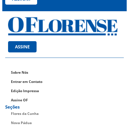
ASSINE
Sobre Nós
Entrar em Contato
Edição Impressa
Assine OF
Seções
Flores da Cunha
Nova Pádua