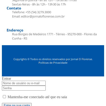
Segunda a Quinta - 8h às 12h - 13h30 às 17h30
Sextas-feiras - 8h às 12h - 13h30 às 17h
Contato
Telefone: +55 (54) 3279.3000
Email: editor@jornaloflorense.com.br
Endereço
Rua Borges de Medeiros 1771 - Térreo - 95270-000 - Flores da
Cunha - RS
Copyrights © Todos os direitos reservados por Jornal O Florense.
Políticas de Privacidade
Entrar
Mantenha-me conectado até que eu saia