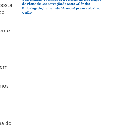
aposta
do Plano de Conservação da Mata Atlântica
Embriagado, homem de 32 anos é preso no bairro
do
União
ente
 com
emos
 —
ma do