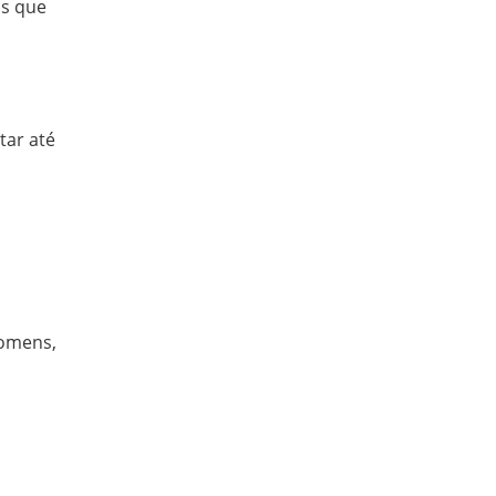
as que
tar até
homens,