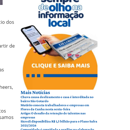
cio dos
rtir de
as
heers,
Mais Notícias
Chuva causa deslizamento e casa é interditada no
bairro São Gotardo
Mutirão conecta trabalhadores e empresas em
Flores da Cunha nesta sexta-feira
tos
Artigo: O desafio da retenção de talentos nas
nsamos
empresas
Sicredi disponibiliza R$ 1,3 bilhão para o Plano Safra
2025/2026
Comunidade é convidada a auxiliar na elaboração