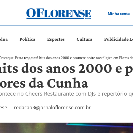
Minha conta
ádua
Política
Esportes
Cultura
Publicidade L
Destaque
Festa resgatará hits dos anos 2000 e promete noite nostálgica em Flores 
hits dos anos 2000 e 
lores da Cunha
ontece no Cheers Restaurante com DJs e repertório 
ese
redacao3@jornaloflorense.com.br