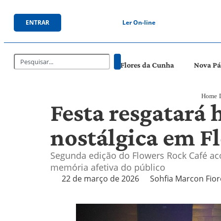
ENTRAR
Ler On-line
Flores da Cunha
Nova P
Home
Festa resgatará 
nostálgica em F
Segunda edição do Flowers Rock Café ac
memória afetiva do público
22 de março de 2026
Sohfia Marcon Fior