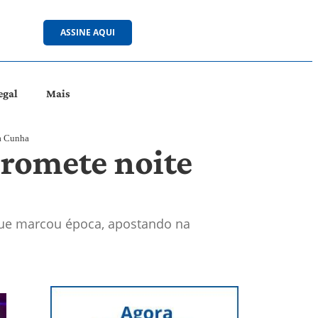
ASSINE AQUI
egal
Mais
da Cunha
promete noite
que marcou época, apostando na