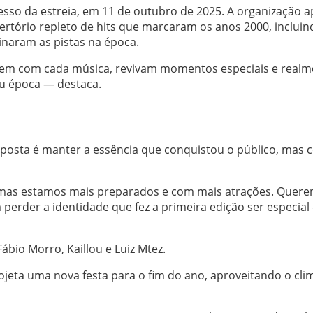
cesso da estreia, em 11 de outubro de 2025. A organização 
tório repleto de hits que marcaram os anos 2000, incluin
inaram as pistas na época.
quem com cada música, revivam momentos especiais e realm
u época — destaca.
roposta é manter a essência que conquistou o público, mas
mas estamos mais preparados e com mais atrações. Quer
perder a identidade que fez a primeira edição ser especial
ábio Morro, Kaillou e Luiz Mtez.
rojeta uma nova festa para o fim do ano, aproveitando o cli