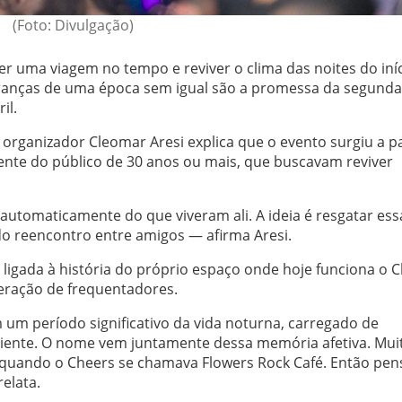
(Foto: Divulgação)
er uma viagem no tempo e reviver o clima das noites do iní
branças de uma época sem igual são a promessa da segunda
il.
organizador Cleomar Aresi explica que o evento surgiu a pa
ente do público de 30 anos ou mais, que buscavam reviver
tomaticamente do que viveram ali. A ideia é resgatar ess
do reencontro entre amigos — afirma Aresi.
ligada à história do próprio espaço onde hoje funciona o C
eração de frequentadores.
 um período significativo da vida noturna, carregado de
iente. O nome vem juntamente dessa memória afetiva. Mui
 quando o Cheers se chamava Flowers Rock Café. Então pe
relata.