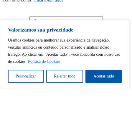
Continuar com
Google
Valorizamos sua privacidade
Usamos cookies para melhorar sua experiência de navegação,
veicular anúncios ou conteúdo personalizado e analisar nosso
tráfego. Ao clicar em "Aceitar tudo", você concorda com nosso uso
de cookies.
Política de Cookies
Tem certeza de que deseja
desbloquear esta publicação?
Personalizar
Rejeitar tudo
Aceitar tudo
Desbloquear esquerda : 0
Sim
Não