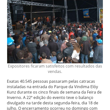
Expositores ficaram satisfeitos com resultados das
vendas.
Exatas 40.545 pessoas passaram pelas catracas
instaladas na entrada do Parque da Vindima Elóy
Kunz durante os cinco finais de semana da Feira de
Inverno. A 22ª edição do evento teve o balanço
divulgado na tarde desta segunda-feira, dia 18 de
julho. O encerramento ocorreu no domingo com