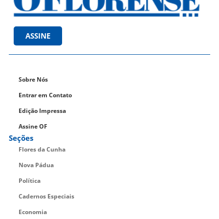
ASSINE
Sobre Nós
Entrar em Contato
Edição Impressa
Assine OF
Seções
Flores da Cunha
Nova Pádua
Política
Cadernos Especiais
Economia