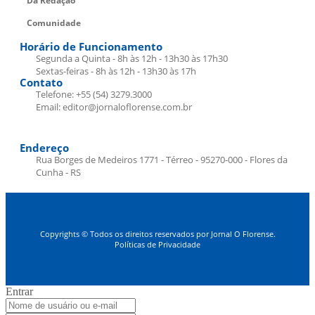
Da Redação
Comunidade
Horário de Funcionamento
Segunda a Quinta - 8h às 12h - 13h30 às 17h30
Sextas-feiras - 8h às 12h - 13h30 às 17h
Contato
Telefone: +55 (54) 3279.3000
Email: editor@jornaloflorense.com.br
Endereço
Rua Borges de Medeiros 1771 - Térreo - 95270-000 - Flores da
Cunha - RS
Copyrights © Todos os direitos reservados por Jornal O Florense.
Políticas de Privacidade
Entrar