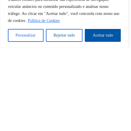
veicular anúncios ou conteúdo personalizado e analisar nosso
tráfego. Ao clicar em "Aceitar tudo", você concorda com nosso uso
Sim
Não
de cookies.
Política de Cookies
Personalizar
Rejeitar tudo
Aceitar tudo
Tem certeza de que deseja
cancelar a assinatura?
Sim
Não