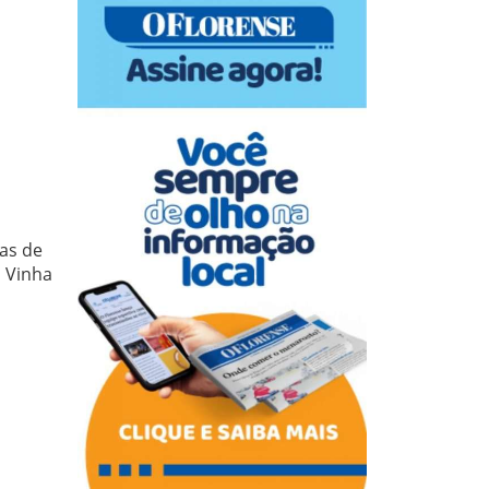
las de
a Vinha