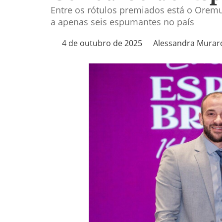
Entre os rótulos premiados está o Orem
a apenas seis espumantes no país
4 de outubro de 2025
Alessandra Murar