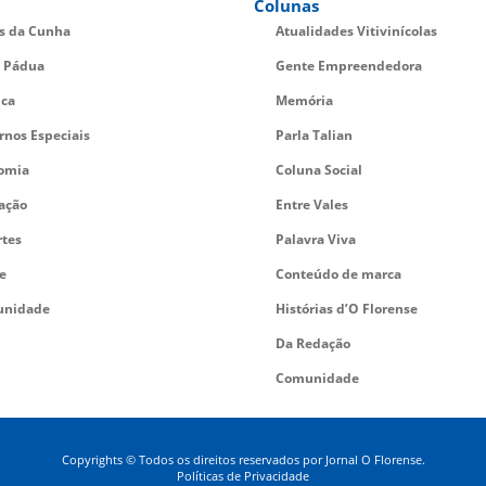
Colunas
es da Cunha
Atualidades Vitivinícolas
 Pádua
Gente Empreendedora
ica
Memória
rnos Especiais
Parla Talian
omia
Coluna Social
ação
Entre Vales
rtes
Palavra Viva
e
Conteúdo de marca
nidade
Histórias d’O Florense
Da Redação
Comunidade
Copyrights © Todos os direitos reservados por Jornal O Florense.
Políticas de Privacidade