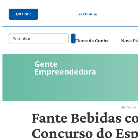
ENTRAR
Ler On-line
Flores da Cunha
Nova P
Gente
Empreendedora
Home
Col
Fante Bebidas c
Concurso do Esp