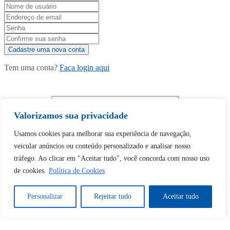
Tem uma conta?
Faça login aqui
Continuar com
Google
Valorizamos sua privacidade
Usamos cookies para melhorar sua experiência de navegação,
veicular anúncios ou conteúdo personalizado e analisar nosso
tráfego. Ao clicar em "Aceitar tudo", você concorda com nosso uso
de cookies.
Política de Cookies
Tem certeza de que deseja
desbloquear esta publicação?
Personalizar
Rejeitar tudo
Aceitar tudo
Desbloquear esquerda : 0