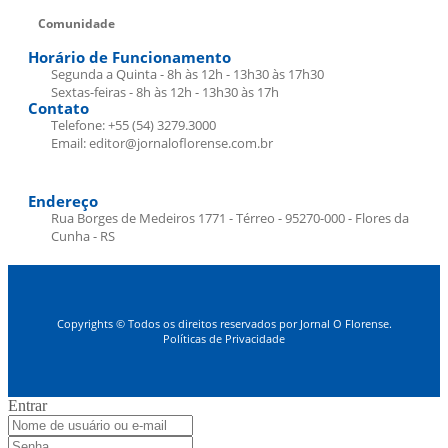
Comunidade
Horário de Funcionamento
Segunda a Quinta - 8h às 12h - 13h30 às 17h30
Sextas-feiras - 8h às 12h - 13h30 às 17h
Contato
Telefone: +55 (54) 3279.3000
Email: editor@jornaloflorense.com.br
Endereço
Rua Borges de Medeiros 1771 - Térreo - 95270-000 - Flores da
Cunha - RS
Copyrights © Todos os direitos reservados por Jornal O Florense.
Políticas de Privacidade
Entrar