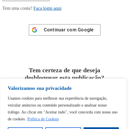
Tem uma conta?
Faça login aqui
Continuar com
Google
Tem certeza de que deseja
desbloquear esta publicação?
Valorizamos sua privacidade
Desbloquear esquerda : 0
Usamos cookies para melhorar sua experiência de navegação,
veicular anúncios ou conteúdo personalizado e analisar nosso
Sim
Não
tráfego. Ao clicar em "Aceitar tudo", você concorda com nosso uso
de cookies.
Política de Cookies