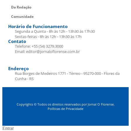
Da Redação
Comunidade
Horário de Funcionamento
Segunda a Quinta - 8h às 12h - 13h30 às 17h30
Sextas-feiras - 8h às 12h - 13h30 às 17h
Contato
Telefone: +55 (54) 3279.3000
Email: editor@jornaloflorense.com.br
Endereço
Rua Borges de Medeiros 1771 - Térreo - 95270-000 - Flores da
Cunha - RS
Copyrights © Todos os direitos reservados por Jornal O Florense.
Políticas de Privacidade
Entrar