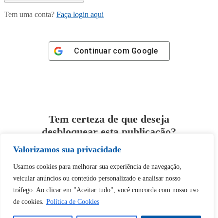
Tem uma conta?
Faça login aqui
Continuar com
Google
Tem certeza de que deseja
desbloquear esta publicação?
Valorizamos sua privacidade
Desbloquear esquerda : 0
Usamos cookies para melhorar sua experiência de navegação,
veicular anúncios ou conteúdo personalizado e analisar nosso
Sim
Não
tráfego. Ao clicar em "Aceitar tudo", você concorda com nosso uso
de cookies.
Política de Cookies