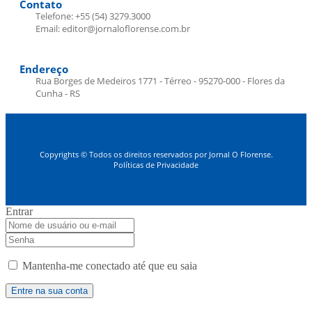
Contato
Telefone: +55 (54) 3279.3000
Email: editor@jornaloflorense.com.br
Endereço
Rua Borges de Medeiros 1771 - Térreo - 95270-000 - Flores da
Cunha - RS
Copyrights © Todos os direitos reservados por Jornal O Florense.
Políticas de Privacidade
Entrar
Mantenha-me conectado até que eu saia