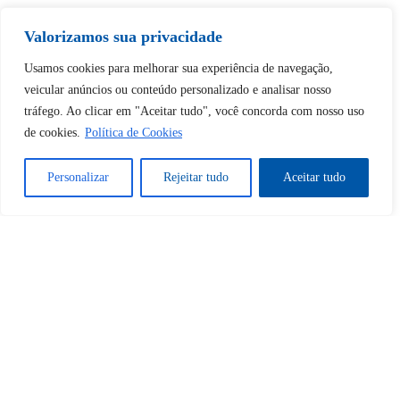
Valorizamos sua privacidade
Usamos cookies para melhorar sua experiência de navegação,
Tem certeza de que deseja
veicular anúncios ou conteúdo personalizado e analisar nosso
desbloquear esta publicação?
tráfego. Ao clicar em "Aceitar tudo", você concorda com nosso uso
de cookies.
Política de Cookies
Desbloquear esquerda : 0
Personalizar
Rejeitar tudo
Aceitar tudo
Sim
Não
Tem certeza de que deseja