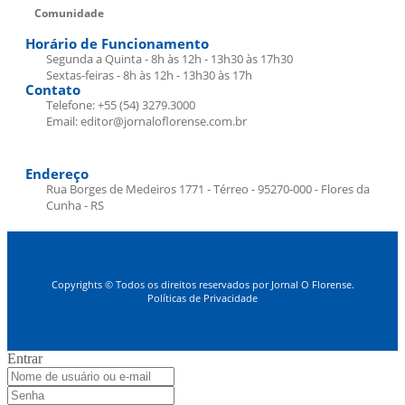
Comunidade
Horário de Funcionamento
Segunda a Quinta - 8h às 12h - 13h30 às 17h30
Sextas-feiras - 8h às 12h - 13h30 às 17h
Contato
Telefone: +55 (54) 3279.3000
Email: editor@jornaloflorense.com.br
Endereço
Rua Borges de Medeiros 1771 - Térreo - 95270-000 - Flores da
Cunha - RS
Copyrights © Todos os direitos reservados por Jornal O Florense.
Políticas de Privacidade
Entrar