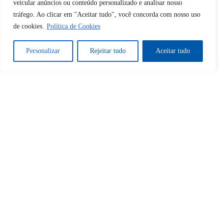
veicular anúncios ou conteúdo personalizado e analisar nosso
tráfego. Ao clicar em "Aceitar tudo", você concorda com nosso uso
Sim
Não
de cookies.
Política de Cookies
Personalizar
Rejeitar tudo
Aceitar tudo
Tem certeza de que deseja
cancelar a assinatura?
Sim
Não