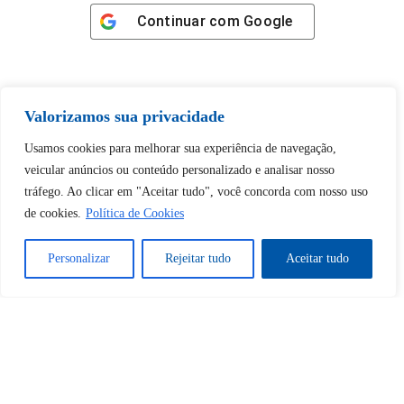
Continuar com
Google
Valorizamos sua privacidade
Tem certeza de que deseja
Usamos cookies para melhorar sua experiência de navegação,
desbloquear esta publicação?
veicular anúncios ou conteúdo personalizado e analisar nosso
tráfego. Ao clicar em "Aceitar tudo", você concorda com nosso uso
de cookies.
Política de Cookies
Desbloquear esquerda : 0
Personalizar
Rejeitar tudo
Aceitar tudo
Sim
Não