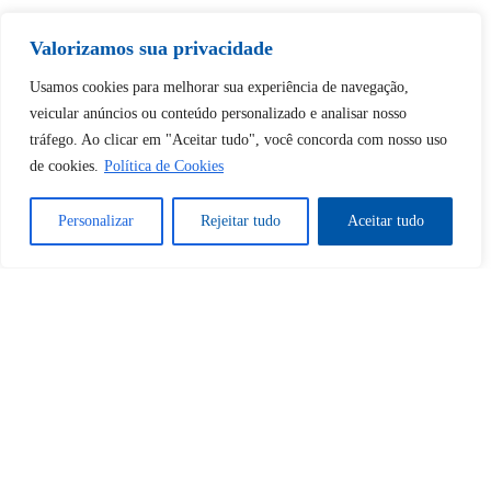
Valorizamos sua privacidade
Tem certeza de que deseja
Usamos cookies para melhorar sua experiência de navegação,
desbloquear esta publicação?
veicular anúncios ou conteúdo personalizado e analisar nosso
tráfego. Ao clicar em "Aceitar tudo", você concorda com nosso uso
de cookies.
Política de Cookies
Desbloquear esquerda : 0
Personalizar
Rejeitar tudo
Aceitar tudo
Sim
Não
Tem certeza de que deseja
cancelar a assinatura?