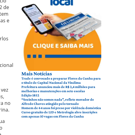
clo
 2 de
 tem
cas e
rlos
cional
Mais Notícias
Trade é convocado a preparar Flores da Cunha para
o título de Capital Nacional da Vindima
Prefeitura anunciou mais de R$ 2,4 milhões para
 vez
melhorias e manutenções em sete escolas
s,
Edição 1852
“Sozinhos não somos nada”, reflete morador de
ra no
Alfredo Chaves atingido pelo tornado
Homem de 64 anos foi preso por violência doméstica
rina.
Curso gratuito de LID e Metrologia abre inscrições
com apenas 10 vagas em Flores da Cunha
sua
 o
e