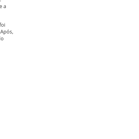
e a
foi
 Após,
do