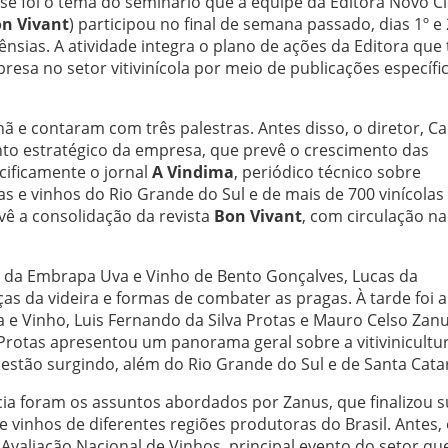
sse foi o tema do seminário que a equipe da Editora Novo Ci
n Vivant
) participou no final de semana passado, dias 1º e
sias. A atividade integra o plano de ações da Editora que
esa no setor vitivinícola por meio de publicações específi
ã e contaram com três palestras. Antes disso, o diretor, Ca
to estratégico da empresa, que prevê o crescimento das
cificamente o jornal
A Vindima
, periódico técnico sobre
as e vinhos do Rio Grande do Sul e de mais de 700 vinícolas
vê a consolidação da revista
Bon Vivant
, com circulação na
fe da Embrapa Uva e Vinho de Bento Gonçalves, Lucas da
as da videira e formas de combater as pragas. À tarde foi a
 Vinho, Luis Fernando da Silva Protas e Mauro Celso Zanu
rotas apresentou um panorama geral sobre a vitivinicultu
 estão surgindo, além do Rio Grande do Sul e de Santa Cata
cia foram os assuntos abordados por Zanus, que finalizou 
vinhos de diferentes regiões produtoras do Brasil. Antes,
valiação Nacional de Vinhos, principal evento do setor qu