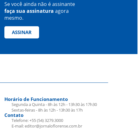
Se você ainda não é assinante
faça sua assinatura
agora
mesmo.
ASSINAR
Horário de Funcionamento
Segunda a Quinta - 8h às 12h - 13h30 às 17h30
Sextas-feiras - 8h às 12h - 13h30 às 17h
Contato
Telefone: +55 (54) 3279.3000
E-mail: editor@jornaloflorense.com.br