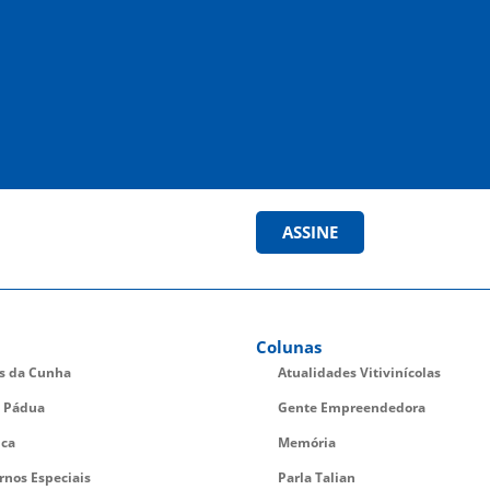
ASSINE
Colunas
es da Cunha
Atualidades Vitivinícolas
 Pádua
Gente Empreendedora
ica
Memória
rnos Especiais
Parla Talian