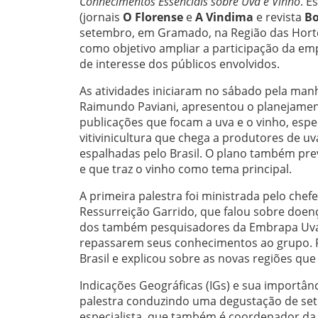
Conhecimentos Essenciais sobre Uva e Vinho
. E
(jornais
O Florense
e
A Vindima
e revista
Bo
setembro, em Gramado, na Região das Hortên
como objetivo ampliar a participação da empr
de interesse dos públicos envolvidos.
As atividades iniciaram no sábado pela manh
Raimundo Paviani, apresentou o planejamen
publicações que focam a uva e o vinho, espe
vitivinicultura que chega a produtores de uv
espalhadas pelo Brasil. O plano também pre
e que traz o vinho como tema principal.
A primeira palestra foi ministrada pelo che
Ressurreição Garrido, que falou sobre doenç
dos também pesquisadores da Embrapa Uva e
repassarem seus conhecimentos ao grupo. P
Brasil e explicou sobre as novas regiões que
Indicações Geográficas (IGs) e sua importân
palestra conduzindo uma degustação de sete 
especialista, que também é coordenador da A