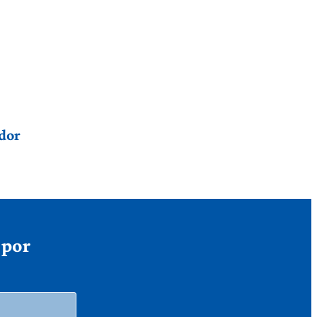
dor
 por