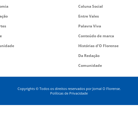
omia
Coluna Social
ação
Entre Vales
rtes
Palavra Viva
e
Conteúdo de marca
nidade
Histórias d’O Florense
Da Redação
Comunidade
Copyrights © Todos os direitos reservados por Jornal O Florense.
Políticas de Privacidade