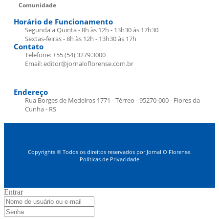
Comunidade
Horário de Funcionamento
Segunda a Quinta - 8h às 12h - 13h30 às 17h30
Sextas-feiras - 8h às 12h - 13h30 às 17h
Contato
Telefone: +55 (54) 3279.3000
Email: editor@jornaloflorense.com.br
Endereço
Rua Borges de Medeiros 1771 - Térreo - 95270-000 - Flores da
Cunha - RS
Copyrights © Todos os direitos reservados por Jornal O Florense.
Políticas de Privacidade
Entrar