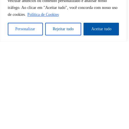
veicular anúncios ou conteúdo personalizado e analisar nosso
tráfego. Ao clicar em "Aceitar tudo", você concorda com nosso uso
Sim
Não
de cookies.
Política de Cookies
Personalizar
Rejeitar tudo
Aceitar tudo
Tem certeza de que deseja
cancelar a assinatura?
Sim
Não