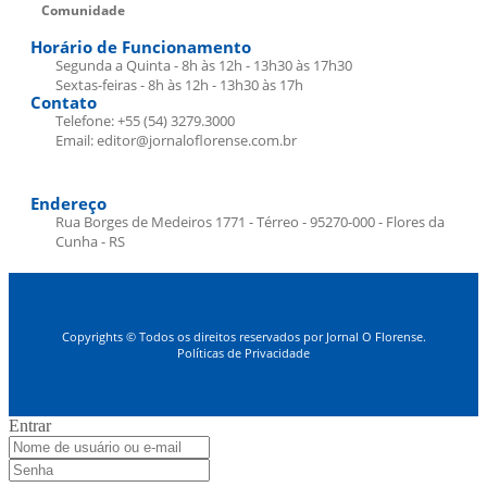
Comunidade
Horário de Funcionamento
Segunda a Quinta - 8h às 12h - 13h30 às 17h30
Sextas-feiras - 8h às 12h - 13h30 às 17h
Contato
Telefone: +55 (54) 3279.3000
Email: editor@jornaloflorense.com.br
Endereço
Rua Borges de Medeiros 1771 - Térreo - 95270-000 - Flores da
Cunha - RS
Copyrights © Todos os direitos reservados por Jornal O Florense.
Políticas de Privacidade
Entrar