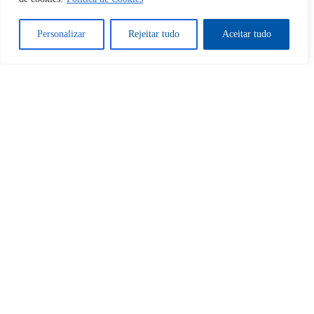
Sim
Não
Personalizar
Rejeitar tudo
Aceitar tudo
Tem certeza de que deseja
cancelar a assinatura?
Sim
Não