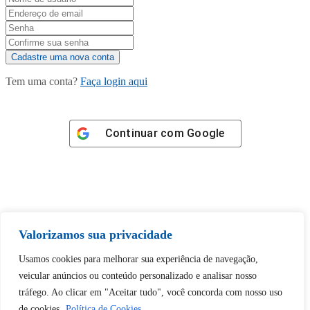
Tem uma conta?
Faça login aqui
Continuar com
Google
Tem certeza de que deseja
Valorizamos sua privacidade
desbloquear esta publicação?
Usamos cookies para melhorar sua experiência de navegação,
veicular anúncios ou conteúdo personalizado e analisar nosso
Desbloquear esquerda : 0
tráfego. Ao clicar em "Aceitar tudo", você concorda com nosso uso
de cookies.
Política de Cookies