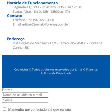
Horário de Funcionamento
Segunda a Quinta - 8h às 12h - 13h30 às 17h30
Sextas-feiras - 8h às 12h - 13h30 às 17h
Contato
Telefone: +55 (54) 3279.3000
Email: editor@jornaloflorense.com.br
Endereço
Rua Borges de Medeiros 1771 - Térreo - 95270-000 - Flores da
Cunha - RS
Copyrights © Todos os direitos reservados por Jornal O Florense.
Políticas de Privacidade
Entrar
Mantenha-me conectado até que eu saia