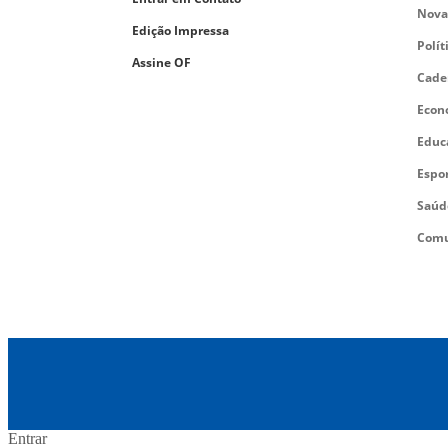
Nova
Edição Impressa
Polít
Assine OF
Cade
Econ
Educ
Espo
Saúd
Comu
Entrar