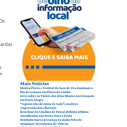
l
 Os
uardas
e
m
Mais Notícias
Mostra Flores e Festival do Suco de Uva dominam o
fim de semana em Flores da Cunha
Livro sobre os Vinhos dos Altos Montes será lançado
em Porto Alegre
“A gente não dá conta de tudo”, enaltece
empreendedora florense
Reta final do Citadino de Futsal definirá últimos
classificados nas Séries Ouro e Prata
Bemfatto marca presença na maior feira de
máquinas-ferramenta de Taiwan