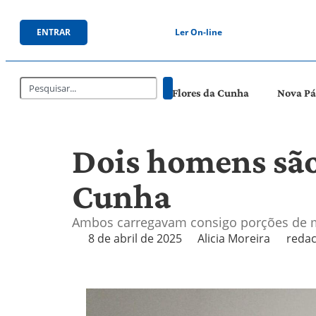
ENTRAR
Ler On-line
Flores da Cunha
Nova P
Dois homens são
Cunha
Ambos carregavam consigo porções de 
8 de abril de 2025
Alicia Moreira
redac