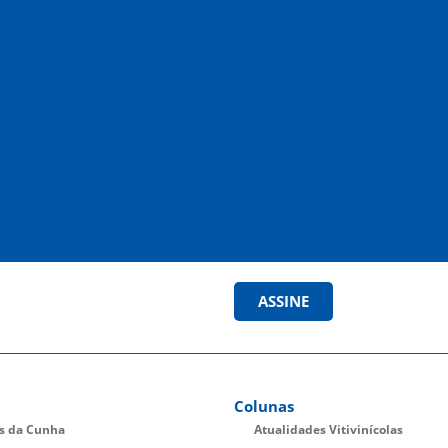
ASSINE
Colunas
es da Cunha
Atualidades Vitivinícolas