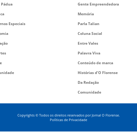
 Pádua
Gente Empreendedora
ica
Memória
rnos Especiais
Parla Talian
omia
Coluna Social
ação
Entre Vales
rtes
Palavra Viva
e
Conteúdo de marca
nidade
Histórias d’O Florense
Da Redação
Comunidade
Copyrights © Todos os direitos reservados por Jornal O Florense.
Políticas de Privacidade