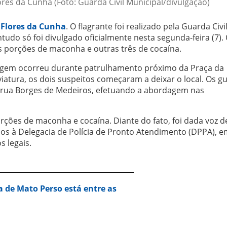
es da Cunha (Foto: Guarda Civil Municipal/divulgação)
m
Flores da Cunha
. O flagrante foi realizado pela Guarda Civi
ntudo só foi divulgado oficialmente nesta segunda-feira (7).
s porções de maconha e outras três de cocaína.
gem ocorreu durante patrulhamento próximo da Praça da
viatura, os dois suspeitos começaram a deixar o local. Os g
rua Borges de Medeiros, efetuando a abordagem nas
rções de maconha e cocaína. Diante do fato, foi dada voz d
s à Delegacia de Polícia de Pronto Atendimento (DPPA), e
s legais.
a de Mato Perso está entre as