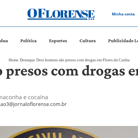
Minha conta
ádua
Política
Esportes
Cultura
Publicidade L
Home
Destaque
Dois homens são presos com drogas em Flores da Cunha
 presos com drogas e
maconha e cocaína
ao3@jornaloflorense.com.br