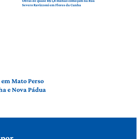
Obras de quase R$ 1,8 milhão começam na Rua
Severo Ravizzoni em Flores da Cunha
l em Mato Perso
nha e Nova Pádua
 por