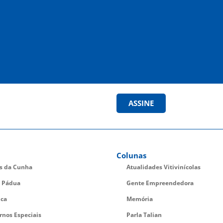
ASSINE
Colunas
es da Cunha
Atualidades Vitivinícolas
 Pádua
Gente Empreendedora
ica
Memória
rnos Especiais
Parla Talian