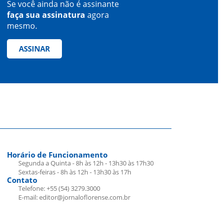
Se você ainda não é assinante
faça sua assinatura
agora
mesmo.
ASSINAR
Horário de Funcionamento
Segunda a Quinta - 8h às 12h - 13h30 às 17h30
Sextas-feiras - 8h às 12h - 13h30 às 17h
Contato
Telefone: +55 (54) 3279.3000
E-mail: editor@jornaloflorense.com.br