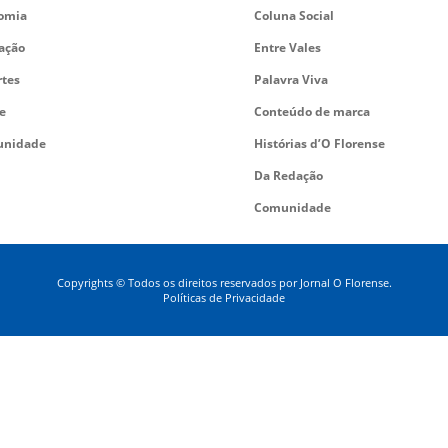
omia
Coluna Social
ação
Entre Vales
rtes
Palavra Viva
e
Conteúdo de marca
nidade
Histórias d’O Florense
Da Redação
Comunidade
Copyrights © Todos os direitos reservados por Jornal O Florense.
Políticas de Privacidade