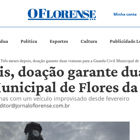
Minha conta
ádua
Política
Esportes
Cultura
Publicidade L
Três meses depois, doação garante duas viaturas para a Guarda Civil Municipal de
s, doação garante du
Municipal de Flores d
nas com um veículo improvisado desde fevereiro
ditor@jornaloflorense.com.br