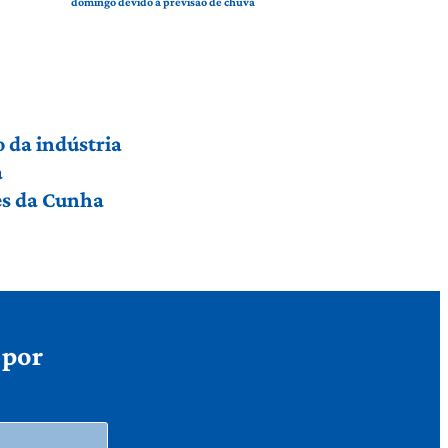
domingo devido à previsão de chuva
 da indústria
a
res da Cunha
 por