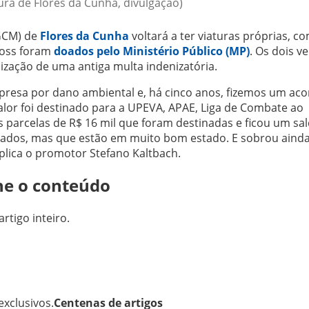
tura de Flores da Cunha, divulgação)
(GCM) de
Flores da Cunha
voltará a ter viaturas próprias, c
ross foram
doados pelo Ministério Público (MP)
. Os dois ve
zação de uma antiga multa indenizatória.
presa por dano ambiental e, há cinco anos, fizemos um ac
valor foi destinado para a UPEVA, APAE, Liga de Combate ao
s parcelas de R$ 16 mil que foram destinadas e ficou um sa
usados, mas que estão em muito bom estado. E sobrou aind
lica o promotor Stefano Kaltbach.
ne o conteúdo
artigo inteiro.
xclusivos.
Centenas de artigos