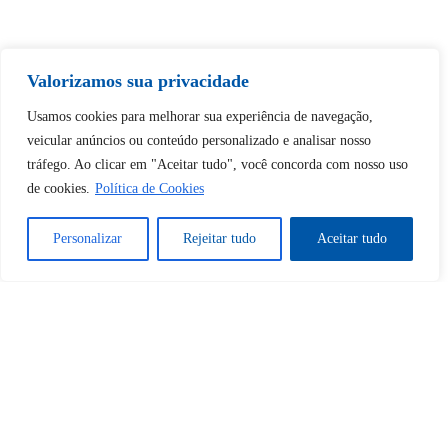
Valorizamos sua privacidade
Tem certeza de que deseja
desbloquear esta publicação?
Usamos cookies para melhorar sua experiência de navegação,
veicular anúncios ou conteúdo personalizado e analisar nosso
tráfego. Ao clicar em "Aceitar tudo", você concorda com nosso uso
Desbloquear esquerda : 0
de cookies.
Política de Cookies
Sim
Não
Personalizar
Rejeitar tudo
Aceitar tudo
Tem certeza de que deseja
cancelar a assinatura?